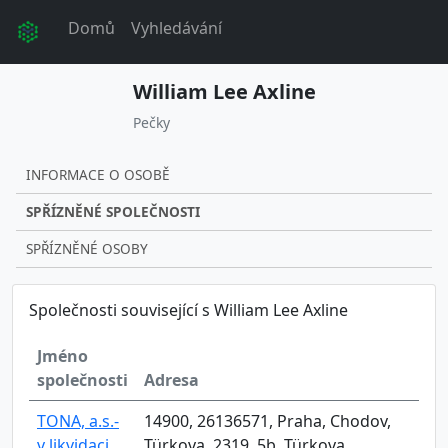
Domů
Vyhledávání
William Lee Axline
Pečky
INFORMACE O OSOBĚ
SPŘÍZNĚNÉ SPOLEČNOSTI
SPŘÍZNĚNÉ OSOBY
Společnosti související s William Lee Axline
Jméno
společnosti
Adresa
TONA, a.s.-
14900, 26136571, Praha, Chodov,
v likvidaci
Türkova, 2319, 5b, Türkova