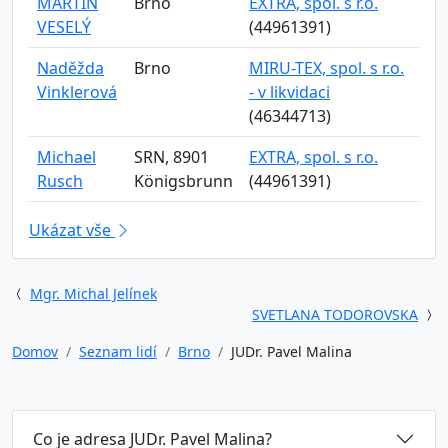
MARTIN
Brno
EXTRA, spol. s r.o.
VESELÝ
(44961391)
Naděžda
Brno
MIRU-TEX, spol. s r.o.
Vinklerová
- v likvidaci
(46344713)
Michael
SRN, 8901
EXTRA, spol. s r.o.
Rusch
Königsbrunn
(44961391)
Ukázat vše
Mgr. Michal Jelínek
SVETLANA TODOROVSKA
Domov
Seznam lidí
Brno
JUDr. Pavel Malina
Co je adresa JUDr. Pavel Malina?