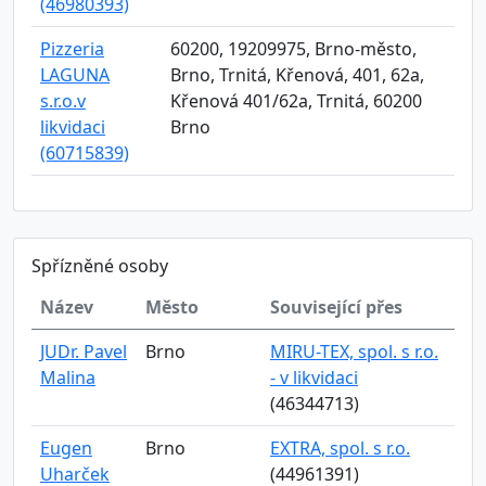
(46980393)
Pizzeria
60200, 19209975, Brno-město,
LAGUNA
Brno, Trnitá, Křenová, 401, 62a,
s.r.o.v
Křenová 401/62a, Trnitá, 60200
likvidaci
Brno
(60715839)
Spřízněné osoby
Název
Město
Související přes
JUDr. Pavel
Brno
MIRU-TEX, spol. s r.o.
Malina
- v likvidaci
(46344713)
Eugen
Brno
EXTRA, spol. s r.o.
Uharček
(44961391)