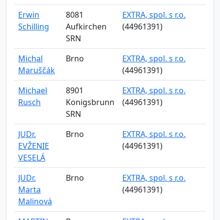
Erwin
8081
EXTRA, spol. s r.o.
Schilling
Aufkirchen
(44961391)
SRN
Michal
Brno
EXTRA, spol. s r.o.
Maruščák
(44961391)
Michael
8901
EXTRA, spol. s r.o.
Rusch
Konigsbrunn
(44961391)
SRN
JUDr.
Brno
EXTRA, spol. s r.o.
EVŽENIE
(44961391)
VESELÁ
JUDr.
Brno
EXTRA, spol. s r.o.
Marta
(44961391)
Malinová