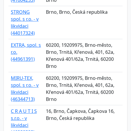
(41604253)
Brno
STRONG
Brno, Brno, Česká republika
spol. s r.o. - v
likvidaci
(44017324)
EXTRA, spol. s
60200, 19209975, Brno-město,
r.o.
Brno, Trnitá, Křenová, 401, 62a,
(44961391)
Křenová 401/62a, Trnitá, 60200
Brno
MIRU-TEX,
60200, 19209975, Brno-město,
spol. s r.o. - v
Brno, Trnitá, Křenová, 401, 62a,
likvidaci
Křenová 401/62a, Trnitá, 60200
(46344713)
Brno
C R A U T I S
16, Brno, Čapkova, Čapkova 16,
s.r.o. - v
Brno, Česká republika
likvidaci