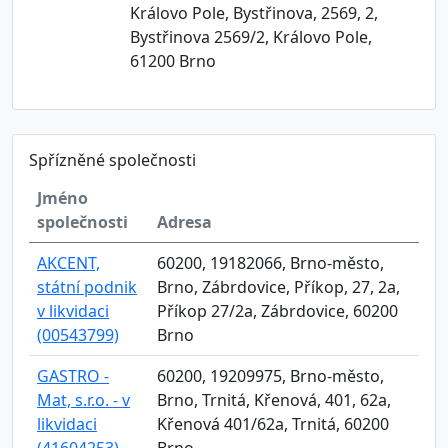
Královo Pole, Bystřinova, 2569, 2,
Bystřinova 2569/2, Královo Pole,
61200 Brno
Spřízněné společnosti
Jméno
společnosti
Adresa
AKCENT,
60200, 19182066, Brno-město,
státní podnik
Brno, Zábrdovice, Příkop, 27, 2a,
v likvidaci
Příkop 27/2a, Zábrdovice, 60200
(00543799)
Brno
GASTRO -
60200, 19209975, Brno-město,
Mat, s.r.o. - v
Brno, Trnitá, Křenová, 401, 62a,
likvidaci
Křenová 401/62a, Trnitá, 60200