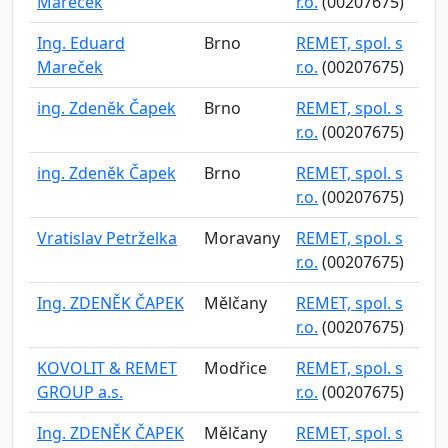
Mareček
r.o.
(00207675)
Ing. Eduard
Brno
REMET, spol. s
Mareček
r.o.
(00207675)
ing. Zdeněk Čapek
Brno
REMET, spol. s
r.o.
(00207675)
ing. Zdeněk Čapek
Brno
REMET, spol. s
r.o.
(00207675)
Vratislav Petrželka
Moravany
REMET, spol. s
r.o.
(00207675)
Ing. ZDENĚK ČAPEK
Mělčany
REMET, spol. s
r.o.
(00207675)
KOVOLIT & REMET
Modřice
REMET, spol. s
GROUP a.s.
r.o.
(00207675)
Ing. ZDENĚK ČAPEK
Mělčany
REMET, spol. s