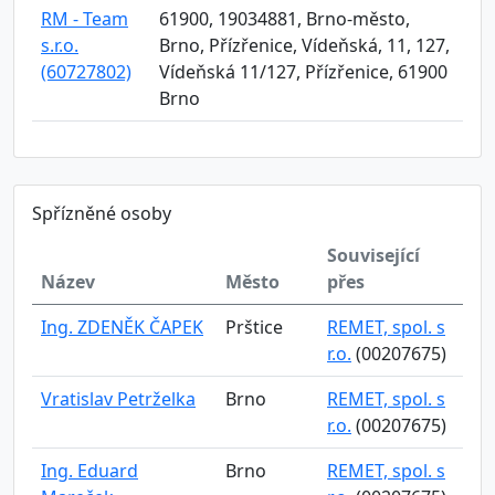
RM - Team
61900, 19034881, Brno-město,
s.r.o.
Brno, Přízřenice, Vídeňská, 11, 127,
(60727802)
Vídeňská 11/127, Přízřenice, 61900
Brno
Spřízněné osoby
Související
Název
Město
přes
Ing. ZDENĚK ČAPEK
Prštice
REMET, spol. s
r.o.
(00207675)
Vratislav Petrželka
Brno
REMET, spol. s
r.o.
(00207675)
Ing. Eduard
Brno
REMET, spol. s