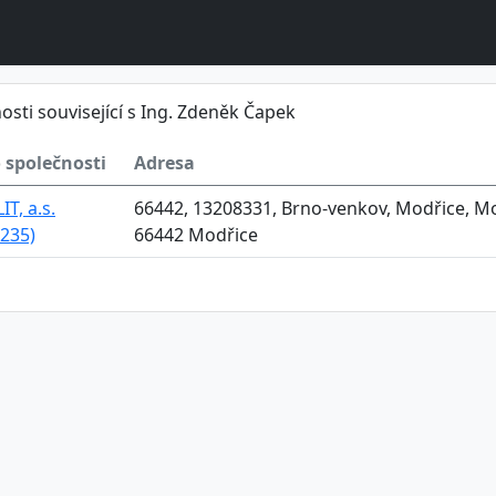
osti související s Ing. Zdeněk Čapek
 společnosti
Adresa
T, a.s.
66442, 13208331, Brno-venkov, Modřice, Mo
235)
66442 Modřice