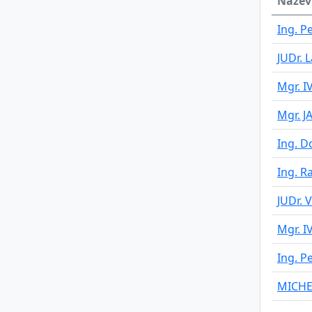
Název
Ing. P
JUDr. 
Mgr. 
Mgr. 
Ing. 
Ing. R
JUDr. 
Mgr. 
Ing. P
MICHE