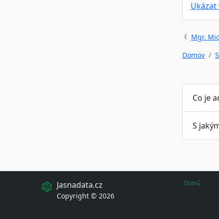
Ukázat
Mgr. Mic
Domov
S
Co je 
S jaký
Domů
Jasnadata.cz
Copyright © 2026