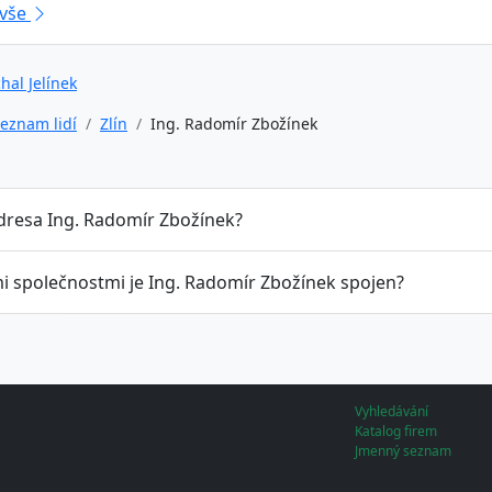
 vše
hal Jelínek
eznam lidí
Zlín
Ing. Radomír Zbožínek
adresa Ing. Radomír Zbožínek?
mi společnostmi je Ing. Radomír Zbožínek spojen?
Vyhledávání
Katalog firem
Jmenný seznam