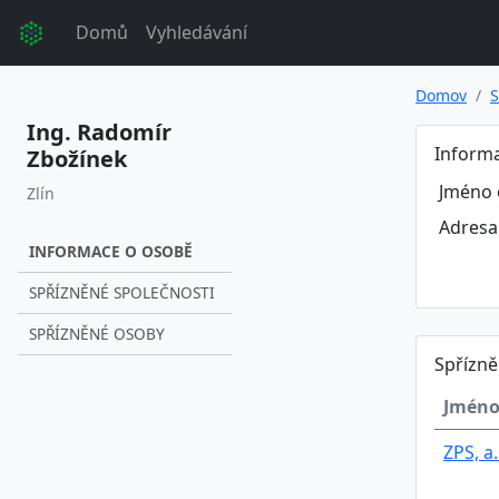
Domů
Vyhledávání
Domov
S
Ing. Radomír
Inform
Zbožínek
Jméno 
Zlín
Adresa
INFORMACE O OSOBĚ
SPŘÍZNĚNÉ SPOLEČNOSTI
SPŘÍZNĚNÉ OSOBY
Spřízně
Jméno
ZPS, a.