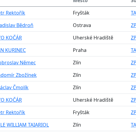
Město
So
etr Rektořík
Fryšták
TA
Ladislav Bědroň
Ostrava
ZP
IVO KOČÁR
Uherské Hradiště
ZP
JAN KURINEC
Praha
TA
Dobroslav Němec
Zlín
ZP
adomír Zbožínek
Zlín
ZP
Václav Čmolík
Zlín
ZP
IVO KOČÁR
Uherské Hradiště
ZP
etr Rektořík
Fryšták
ZP
LE WILLIAM TAIARIOL
Zlín
TA