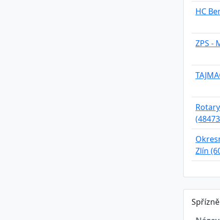
HC Ber
ZPS - 
TAJMAC
Rotary 
(48473
Okres
Zlín (
Spřízn