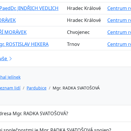
 PaedDr. JINDŘICH VEDLICH
Hradec Králové
Centrum rov
MORÁVEK
Hradec Králové
Centrum rov
IŘÍ MORÁVEK
Chvojenec
Centrum rov
gr. ROSTISLAV HEKERA
Trnov
Centrum rov
 vše
hal Jelínek
eznam lidí
Pardubice
Mgr. RADKA SVATOŠOVÁ
adresa Mgr. RADKA SVATOŠOVÁ?
mi společnostmi je Mgr. RADKA SVATOŠOVÁ spojen?