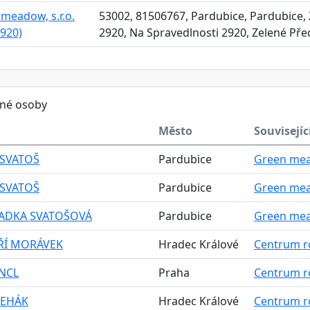
meadow, s.r.o.
53002, 81506767, Pardubice, Pardubice, 
920)
2920, Na Spravedlnosti 2920, Zelené Př
ěné osoby
Město
Souvisejíc
 SVATOŠ
Pardubice
Green mead
 SVATOŠ
Pardubice
Green mead
RADKA SVATOŠOVÁ
Pardubice
Green mead
IŘÍ MORÁVEK
Hradec Králové
Centrum rov
ENCL
Praha
Centrum rov
ŘEHÁK
Hradec Králové
Centrum rov