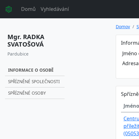
Domů
Vyhledávání
Domov
S
Mgr. RADKA
Inform
SVATOŠOVÁ
Jméno 
Pardubice
Adresa
INFORMACE O OSOBĚ
SPŘÍZNĚNÉ SPOLEČNOSTI
SPŘÍZNĚNÉ OSOBY
Spřízně
Jméno
Centr
příleži
(05053