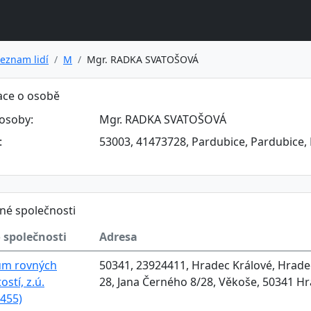
eznam lidí
M
Mgr. RADKA SVATOŠOVÁ
ace o osobě
osoby:
Mgr. RADKA SVATOŠOVÁ
:
53003, 41473728, Pardubice, Pardubice,
né společnosti
 společnosti
Adresa
um rovných
50341, 23924411, Hradec Králové, Hradec
tostí, z.ú.
28, Jana Černého 8/28, Věkoše, 50341 H
455)