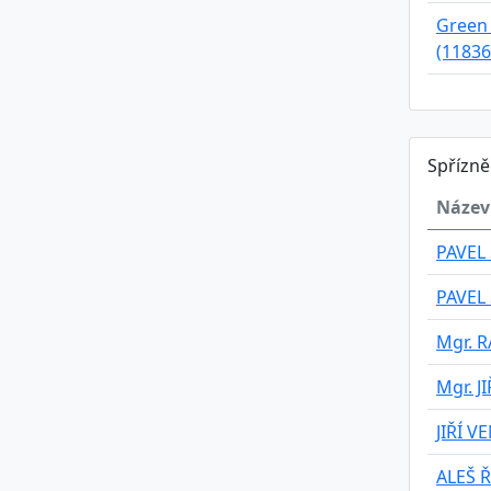
Green 
(11836
Spřízn
Název
PAVEL
PAVEL
Mgr. 
Mgr. J
JIŘÍ V
ALEŠ 