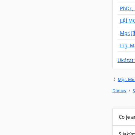
PhDr.,
JIŘÍ 
Mgr. J
Ing. M
Ukázat
Mgr. Mic
Domov
S
Co je 
S jaký