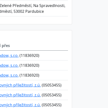
Zelené Předměstí, Na Spravedlnosti,
edměstí, 53002 Pardubice
í přes
ow, s.r.o.
(11836920)
ow, s.r.o.
(11836920)
ow, s.r.o.
(11836920)
ných příležitostí, z.ú.
(05053455)
ných příležitostí, z.ú.
(05053455)
ných příležitostí, z.ú.
(05053455)