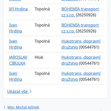
Jiří Hrdina
Topolná
BOHEMIA transport
cz s.r.o.
(26250926)
Ivan
Topolná
BOHEMIA transport
Hrdina
cz s.r.o.
(26250926)
Ivan
Topolná
Hukotrans, dopravní
Hrdina
družstvo
(00544761)
JAROSLAV
Hluk
Hukotrans, dopravní
CIBULKA
družstvo
(00544761)
Ivan
Topolná
Hukotrans, dopravní
Hrdina
družstvo
(00544761)
Ukázat vše
Mgr. Michal Jelínek