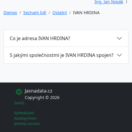
Ing. Jan Novák
Domov
Seznam lidí
Ostatní
IVAN HRDINA
Co je adresa IVAN HRDINA?
S jakými společnostmi je IVAN HRDINA spojen?
Jasnadata.cz
Copyright © 2026
Domů
Vyhledávání
Katalog firem
Jmenný seznam