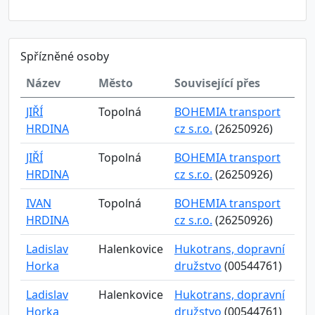
Spřízněné osoby
Název
Město
Související přes
JIŘÍ
Topolná
BOHEMIA transport
HRDINA
cz s.r.o.
(26250926)
JIŘÍ
Topolná
BOHEMIA transport
HRDINA
cz s.r.o.
(26250926)
IVAN
Topolná
BOHEMIA transport
HRDINA
cz s.r.o.
(26250926)
Ladislav
Halenkovice
Hukotrans, dopravní
Horka
družstvo
(00544761)
Ladislav
Halenkovice
Hukotrans, dopravní
Horka
družstvo
(00544761)