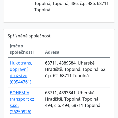
Topolná, Topolná, 486, č.p. 486, 68711
Topolná
Spřízněné společnosti
Jméno
společnosti
Adresa
Hukotrans,
68711, 4889584, Uherské
dopravní
Hradiště, Topolná, Topolná, 62,
družstvo
č.p. 62, 68711 Topolná
(00544761)
BOHEMIA
68711, 4893841, Uherské
transport cz
Hradiště, Topolná, Topolná,
s.r.o.
494, č.p. 494, 68711 Topolná
(26250926)