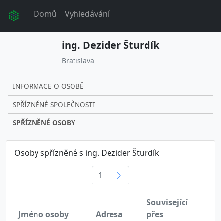
Domů
Vyhledávání
ing. Dezider Šturdík
Bratislava
INFORMACE O OSOBĚ
SPŘÍZNĚNÉ SPOLEČNOSTI
SPŘÍZNĚNÉ OSOBY
Osoby spřízněné s ing. Dezider Šturdík
1
Související
Jméno osoby
Adresa
přes