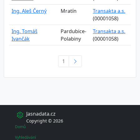
Ing. Aleš Černý
Mratín
Transakta a.s.
(00001058)
Ing. Tomáš
Pardubice-
Transakta a.s.
Ivančák
Polabiny
(00001058)
1
Jasnadata.cz
Copyright © 2026
Domů
Vyhledávání