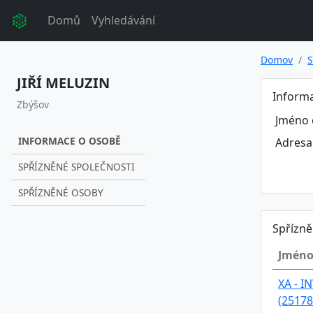
Domů
Vyhledávání
Domov
S
JIŘÍ MELUZIN
Inform
Zbýšov
Jméno 
INFORMACE O OSOBĚ
Adresa
SPŘÍZNĚNÉ SPOLEČNOSTI
SPŘÍZNĚNÉ OSOBY
Spřízně
Jméno
XA - I
(25178