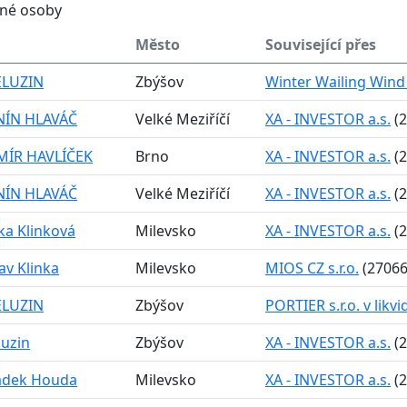
ěné osoby
Město
Související přes
ELUZIN
Zbýšov
Winter Wailing Wind s.
ÍN HLAVÁČ
Velké Meziříčí
XA - INVESTOR a.s.
(2
MÍR HAVLÍČEK
Brno
XA - INVESTOR a.s.
(2
ÍN HLAVÁČ
Velké Meziříčí
XA - INVESTOR a.s.
(2
ška Klinková
Milevsko
XA - INVESTOR a.s.
(2
av Klinka
Milevsko
MIOS CZ s.r.o.
(27066
ELUZIN
Zbýšov
PORTIER s.r.o. v likvi
luzin
Zbýšov
XA - INVESTOR a.s.
(2
Radek Houda
Milevsko
XA - INVESTOR a.s.
(2