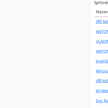
Spřízn
Název
JIŘÍ M
ANTON
VLADI
ANTON
Jindři
Mirosl
JIŘÍ M
Jiří Me
Ing. 