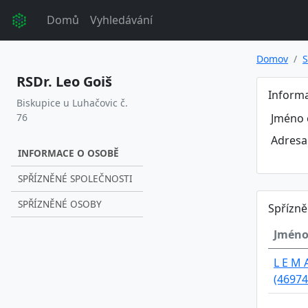
Domů
Vyhledávání
Domov
S
RSDr. Leo Goiš
Inform
Biskupice u Luhačovic č.
76
Jméno 
Adresa
INFORMACE O OSOBĚ
SPŘÍZNĚNÉ SPOLEČNOSTI
SPŘÍZNĚNÉ OSOBY
Spřízně
Jméno
L E M A
(46974