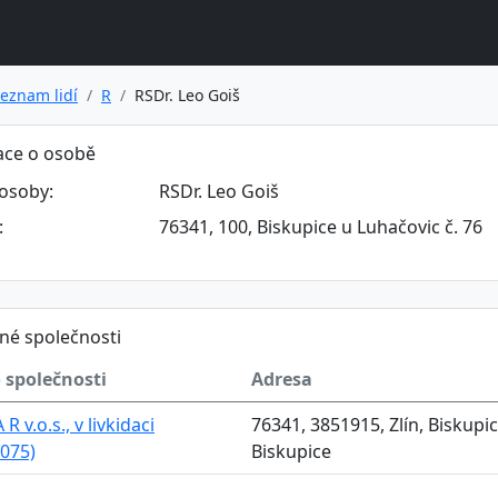
eznam lidí
R
RSDr. Leo Goiš
ace o osobě
osoby:
RSDr. Leo Goiš
:
76341, 100, Biskupice u Luhačovic č. 76
né společnosti
 společnosti
Adresa
 R v.o.s., v livkidaci
76341, 3851915, Zlín, Biskupic
075)
Biskupice