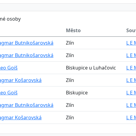
ěné osoby
Město
Souv
Dagmar Butnikošarovská
Zlín
L E 
Dagmar Butnikošarovská
Zlín
L E 
Leo Goiš
Biskupice u Luhačovic
L E 
Dagmar Košarovská
Zlín
L E 
Leo Goiš
Biskupice
L E 
Dagmar Butnikošarovská
Zlín
L E 
Dagmar Košarovská
Zlín
L E 