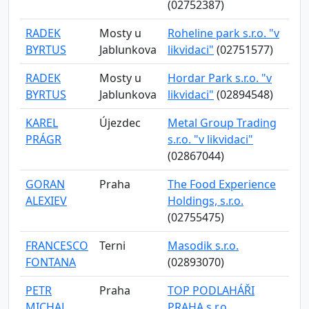
(02752387)
RADEK
Mosty u
Roheline park s.r.o. "v
BYRTUS
Jablunkova
likvidaci"
(02751577)
RADEK
Mosty u
Hordar Park s.r.o. "v
BYRTUS
Jablunkova
likvidaci"
(02894548)
KAREL
Újezdec
Metal Group Trading
PRÁGR
s.r.o. "v likvidaci"
(02867044)
GORAN
Praha
The Food Experience
ALEXIEV
Holdings, s.r.o.
(02755475)
FRANCESCO
Terni
Masodik s.r.o.
FONTANA
(02893070)
PETR
Praha
TOP PODLAHÁŘI
MICHAL
PRAHA s.r.o.