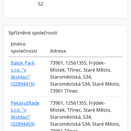
52
Spřízněné společnosti
Jméno
společnosti
Adresa
Italok Park
73961, 12561355, Frýdek-
s.r.o. "v
Místek, Třinec, Staré Město,
likvidaci"
Staroměstská, 534,
(02894416)
Staroměstská 534, Staré Město,
73961 Třinec
PekarutRade
73961, 12561355, Frýdek-
s.r.o. "v
Místek, Třinec, Staré Město,
likvidaci"
Staroměstská, 534,
(02894459)
Staroměstská 534, Staré Město,