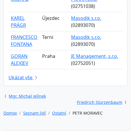
(02751038)
KAREL
Újezdec
Masodik s.r.o.
PRÁGR
(02893070)
FRANCESCO
Terni
Masodik s.r.o.
FONTANA
(02893070)
GORAN
Praha
JE Management, s.r.o.
ALEXIEV
(02752051)
Ukázat vše
Mgr. Michal Jelínek
Friedrich Stürzenbaum
Domov
Seznam lidí
Ostatní
PETR MORAVEC