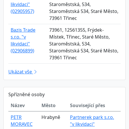
likvidaci"
Staroměstská, 534,
(02905957)
Staroměstská 534, Staré Město,
73961 Třinec
Bazis Trade
73961, 12561355, Frýdek-
s.r.o. "v
Místek, Třinec, Staré Město,
likvidaci"
Staroměstská, 534,
(02906899)
Staroměstská 534, Staré Město,
73961 Třinec
Ukázat vše
Spřízněné osoby
Název
Město
Související přes
PETR
Hrabyně
Partnerek park s.r.o.
MORAVEC
"v likvidaci"