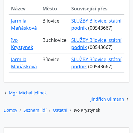
Název
Město
Související přes
Jarmila
Bílovice
SLUŽBY Bílovice, státní
Maňásková
podnik
(00543667)
Ivo
Buchlovice
SLUŽBY Bílovice, státní
Krystýnek
podnik
(00543667)
Jarmila
Bílovice
SLUŽBY Bílovice, státní
Maňásková
podnik
(00543667)
Mgr. Michal Jelínek
Jindřich Ullmann
Domov
Seznam lidí
Ostatní
Ivo Krystýnek