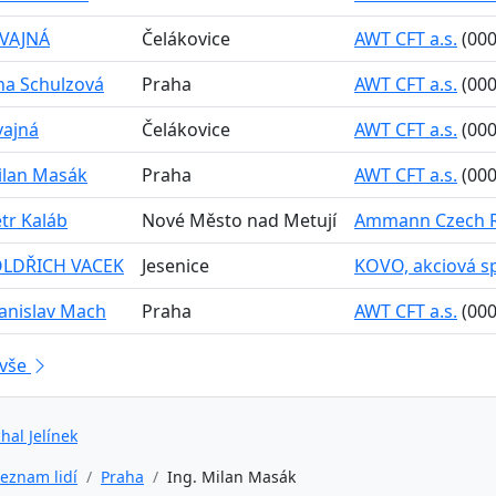
ŠVAJNÁ
Čelákovice
AWT CFT a.s.
(000
ana Schulzová
Praha
AWT CFT a.s.
(000
vajná
Čelákovice
AWT CFT a.s.
(000
ilan Masák
Praha
AWT CFT a.s.
(000
etr Kaláb
Nové Město nad Metují
Ammann Czech Re
 OLDŘICH VACEK
Jesenice
KOVO, akciová spo
tanislav Mach
Praha
AWT CFT a.s.
(000
 vše
hal Jelínek
eznam lidí
Praha
Ing. Milan Masák