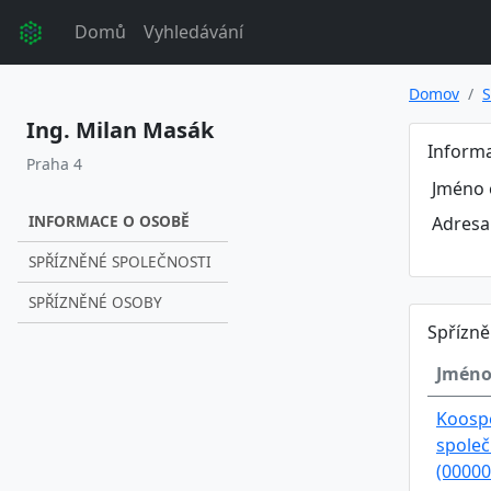
Domů
Vyhledávání
Domov
S
Ing. Milan Masák
Inform
Praha 4
Jméno 
INFORMACE O OSOBĚ
Adresa
SPŘÍZNĚNÉ SPOLEČNOSTI
SPŘÍZNĚNÉ OSOBY
Spřízně
Jméno
Koospo
společ
(00000