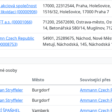
akciová společnost
17000, 22312544, Praha, Holešovice,
v likvidaci (00000906)
1516/32, Holešovice, 17000 Praha 7
T a.s. (00001066)
71200, 25672690, Ostrava-město, Ost
14, Betonářská 580/14, Muglinov, 71
n Czech Republic
54901, 25289675, Náchod, Nové Měs
(00008753)
Metují, Náchodská, 145, Náchodská 
ěné osoby
Město
Související přes
an Stryffeler
Burgdorf
Ammann Czech Re
an Stryffeler
Burgdorf
Ammann Czech Re
IŘÍ ŠPAŇHEL
Vamberk
Ammann Czech Re