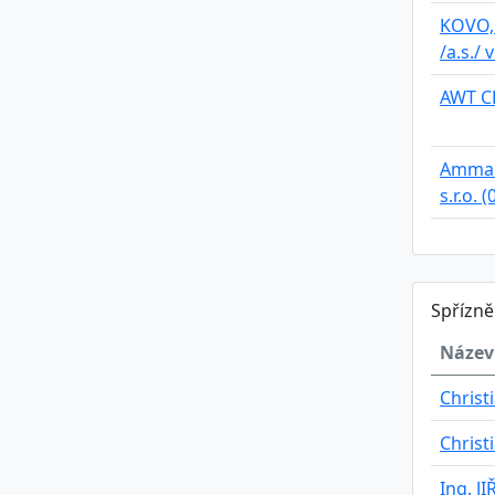
KOVO, 
/a.s./ 
AWT CF
Amman
s.r.o. 
Spřízn
Název
Christi
Christi
Ing. J