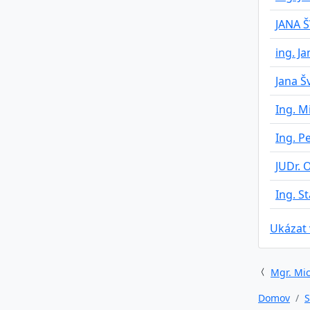
JANA 
ing. J
Jana Š
Ing. M
Ing. P
JUDr.
Ing. S
Ukázat
Mgr. Mic
Domov
S