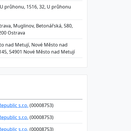
 U průhonu, 1516, 32, U průhonu
rava, Muglinov, Betonářská, 580,
200 Ostrava
to nad Metují, Nové Město nad
145, 54901 Nové Město nad Metují
public s.r.o.
(00008753)
public s.r.o.
(00008753)
public s.r.o.
(00008753)