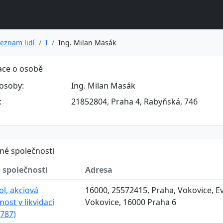
eznam lidí
I
Ing. Milan Masák
ace o osobě
osoby:
Ing. Milan Masák
:
21852804, Praha 4, Rabyňská, 746
né společnosti
 společnosti
Adresa
l, akciová
16000, 25572415, Praha, Vokovice, E
nost v likvidaci
Vokovice, 16000 Praha 6
787)