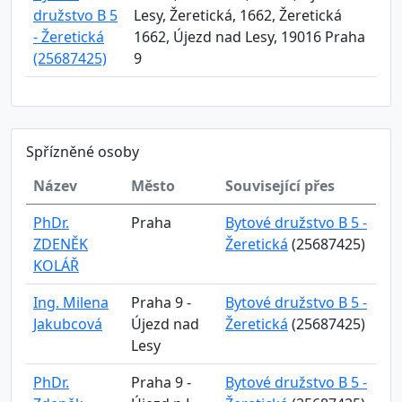
družstvo B 5
Lesy, Žeretická, 1662, Žeretická
- Žeretická
1662, Újezd nad Lesy, 19016 Praha
(25687425)
9
Spřízněné osoby
Název
Město
Související přes
PhDr.
Praha
Bytové družstvo B 5 -
ZDENĚK
Žeretická
(25687425)
KOLÁŘ
Ing. Milena
Praha 9 -
Bytové družstvo B 5 -
Jakubcová
Újezd nad
Žeretická
(25687425)
Lesy
PhDr.
Praha 9 -
Bytové družstvo B 5 -