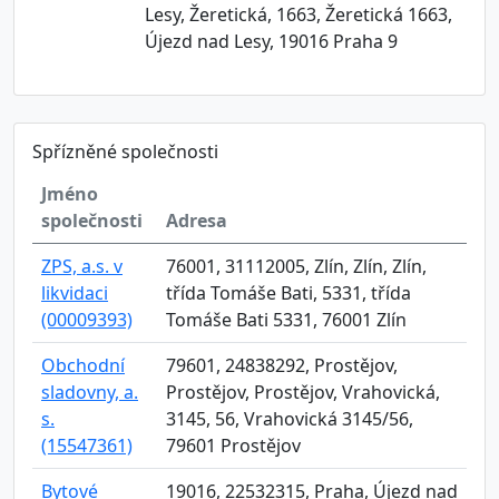
Lesy, Žeretická, 1663, Žeretická 1663,
Újezd nad Lesy, 19016 Praha 9
Spřízněné společnosti
Jméno
společnosti
Adresa
ZPS, a.s. v
76001, 31112005, Zlín, Zlín, Zlín,
likvidaci
třída Tomáše Bati, 5331, třída
(00009393)
Tomáše Bati 5331, 76001 Zlín
Obchodní
79601, 24838292, Prostějov,
sladovny, a.
Prostějov, Prostějov, Vrahovická,
s.
3145, 56, Vrahovická 3145/56,
(15547361)
79601 Prostějov
Bytové
19016, 22532315, Praha, Újezd nad