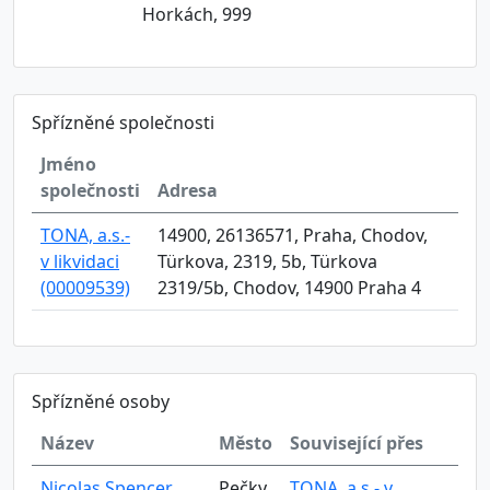
Horkách, 999
Spřízněné společnosti
Jméno
společnosti
Adresa
TONA, a.s.-
14900, 26136571, Praha, Chodov,
v likvidaci
Türkova, 2319, 5b, Türkova
(00009539)
2319/5b, Chodov, 14900 Praha 4
Spřízněné osoby
Název
Město
Související přes
Nicolas Spencer
Pečky
TONA, a.s.- v