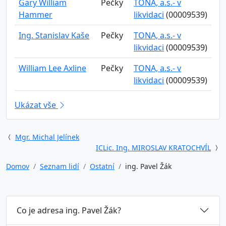
Gary William
Pečky
TONA, a.s.- v
Hammer
likvidaci
(00009539)
Ing. Stanislav Kaše
Pečky
TONA, a.s.- v
likvidaci
(00009539)
William Lee Axline
Pečky
TONA, a.s.- v
likvidaci
(00009539)
Ukázat vše
Mgr. Michal Jelínek
ICLic. Ing. MIROSLAV KRATOCHVÍL
Domov
Seznam lidí
Ostatní
ing. Pavel Žák
Co je adresa ing. Pavel Žák?