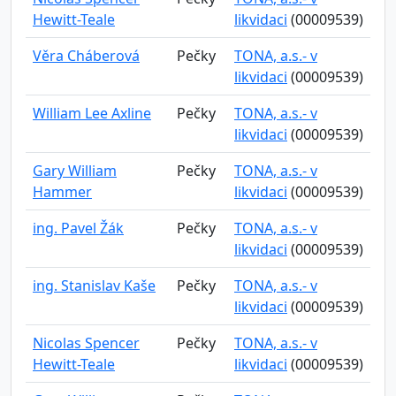
Hewitt-Teale
likvidaci
(00009539)
Věra Cháberová
Pečky
TONA, a.s.- v
likvidaci
(00009539)
William Lee Axline
Pečky
TONA, a.s.- v
likvidaci
(00009539)
Gary William
Pečky
TONA, a.s.- v
Hammer
likvidaci
(00009539)
ing. Pavel Žák
Pečky
TONA, a.s.- v
likvidaci
(00009539)
ing. Stanislav Kaše
Pečky
TONA, a.s.- v
likvidaci
(00009539)
Nicolas Spencer
Pečky
TONA, a.s.- v
Hewitt-Teale
likvidaci
(00009539)