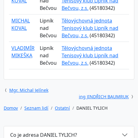
KOVAL
nad
Tenisový klub Lipník nad
Bečvou
Bečvou, z.s.
(45180342)
MICHAL
Lipník
Tělovýchovná jednota
KOVAL
nad
Tenisový klub Lipník nad
Bečvou
Bečvou, z.s.
(45180342)
VLADIMÍR
Lipník
Tělovýchovná jednota
MIKEŠKA
nad
Tenisový klub Lipník nad
Bečvou
Bečvou, z.s.
(45180342)
Mgr. Michal Jelínek
ing JINDŘICH BAUMRUK
Domov
Seznam lidí
Ostatní
DANIEL TYLICH
Co je adresa DANIEL TYLICH?