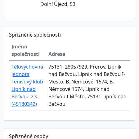
Dolní Újezd, 53
Spřízněné společnosti
Jméno
společnosti
Adresa
Tělovýchovná
75131, 28057929, Přerov, Lipník
jednota
nad Bečvou, Lipník nad Bečvou I-
Tenisový klub
Město, B. Němcové, 1574, B.
Lipník nad
Němcové 1574, Lipník nad
Bečvou, z.s.
Bečvou I-Město, 75131 Lipník nad
(45180342)
Bečvou
Spřízněné osoby