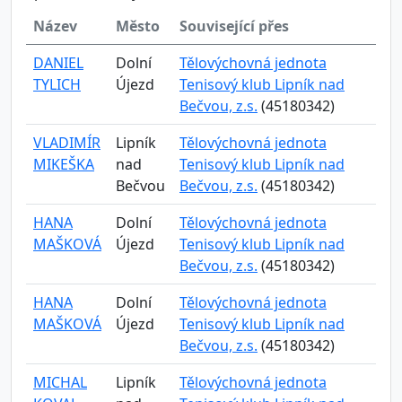
Název
Město
Související přes
DANIEL
Dolní
Tělovýchovná jednota
TYLICH
Újezd
Tenisový klub Lipník nad
Bečvou, z.s.
(45180342)
VLADIMÍR
Lipník
Tělovýchovná jednota
MIKEŠKA
nad
Tenisový klub Lipník nad
Bečvou
Bečvou, z.s.
(45180342)
HANA
Dolní
Tělovýchovná jednota
MAŠKOVÁ
Újezd
Tenisový klub Lipník nad
Bečvou, z.s.
(45180342)
HANA
Dolní
Tělovýchovná jednota
MAŠKOVÁ
Újezd
Tenisový klub Lipník nad
Bečvou, z.s.
(45180342)
MICHAL
Lipník
Tělovýchovná jednota