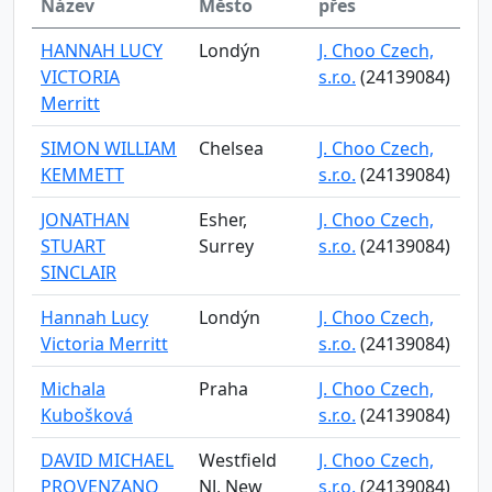
Název
Město
přes
HANNAH LUCY
Londýn
J. Choo Czech,
VICTORIA
s.r.o.
(24139084)
Merritt
SIMON WILLIAM
Chelsea
J. Choo Czech,
KEMMETT
s.r.o.
(24139084)
JONATHAN
Esher,
J. Choo Czech,
STUART
Surrey
s.r.o.
(24139084)
SINCLAIR
Hannah Lucy
Londýn
J. Choo Czech,
Victoria Merritt
s.r.o.
(24139084)
Michala
Praha
J. Choo Czech,
Kubošková
s.r.o.
(24139084)
DAVID MICHAEL
Westfield
J. Choo Czech,
PROVENZANO
NJ, New
s.r.o.
(24139084)