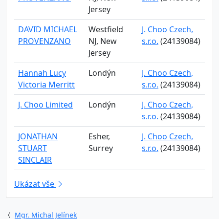
Jersey
DAVID MICHAEL
Westfield
J. Choo Czech,
PROVENZANO
NJ, New
s.r.o.
(24139084)
Jersey
Hannah Lucy
Londýn
J. Choo Czech,
Victoria Merritt
s.r.o.
(24139084)
J. Choo Limited
Londýn
J. Choo Czech,
s.r.o.
(24139084)
JONATHAN
Esher,
J. Choo Czech,
STUART
Surrey
s.r.o.
(24139084)
SINCLAIR
Ukázat vše
Mgr. Michal Jelínek