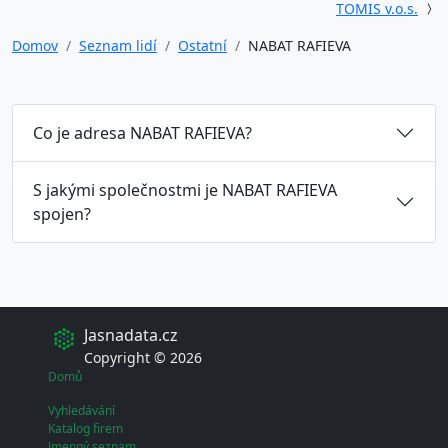
TOMIS v.o.s.
Domov
Seznam lidí
Ostatní
NABAT RAFIEVA
Co je adresa NABAT RAFIEVA?
S jakými společnostmi je NABAT RAFIEVA
spojen?
Jasnadata.cz
Copyright © 2026
Domů
Vyhledávání
Katalog firem
Jmenný seznam