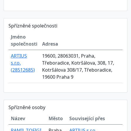
Spřízněné společnosti
Jméno
společnosti
Adresa
ARTIUS
19600, 28063031, Praha,
s.r.o.
Třeboradice, Kotršálova, 308, 17,
(28512685)
Kotršálova 308/17, Třeboradice,
19600 Praha 9
Spřízněné osoby
Název
Město
Související přes
RAMIL TOFIGI
Praha
ARTIUS s.r.o.