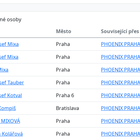
ěné osoby
Město
Související přes
osef Mixa
Praha
PHOENIX PRAHA 
osef Mixa
Praha
PHOENIX PRAHA 
Mixa
Praha
PHOENIX PRAHA 
osef Tauber
Praha
PHOENIX PRAHA 
sef Kotval
Praha 6
PHOENIX PRAHA 
 Kompiš
Bratislava
PHOENIX PRAHA 
 MIXOVÁ
Praha
PHOENIX PRAHA 
a Kolářová
Praha
PHOENIX PRAHA 