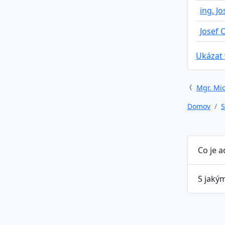
ing. J
Josef 
Ukázat
Mgr. Mic
Domov
S
Co je a
S jakým