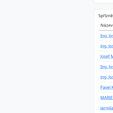
Spřízn
Název
Ing. J
ing. J
Josef 
Ing. J
ing. Jo
Pavel
MARIE
Jarmil