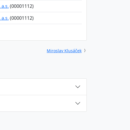
a.s.
(00001112)
a.s.
(00001112)
Miroslav Klusáček