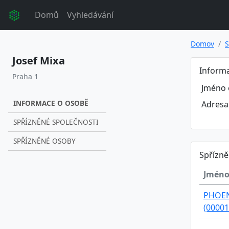
Domů
Vyhledávání
Domov
S
Josef Mixa
Inform
Praha 1
Jméno 
INFORMACE O OSOBĚ
Adresa
SPŘÍZNĚNÉ SPOLEČNOSTI
SPŘÍZNĚNÉ OSOBY
Spřízně
Jméno
PHOEN
(00001