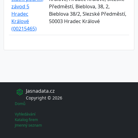
závod 5
Předměstí, Bieblova, 38, 2,
Hradec
Bieblova 38/2, Slezské Předměstí,
Králové
50003 Hradec Králové
(00215465)
Jasnadata.cz
Copyright © 2026
Domů
Vyhledávání
Katalog firem
Jmenný seznam