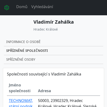
Domů
Vyhledávání
Vladimír Zahálka
Hradec Králové
INFORMACE O OSOBĚ
SPŘÍZNĚNÉ SPOLEČNOSTI
SPŘÍZNĚNÉ OSOBY
Společnosti související s Vladimír Zahálka
Jméno
společnosti
Adresa
TECHNOMAT,
50003, 23902329, Hradec
státní podnik,
Králové, Hradec Králové, Slezské