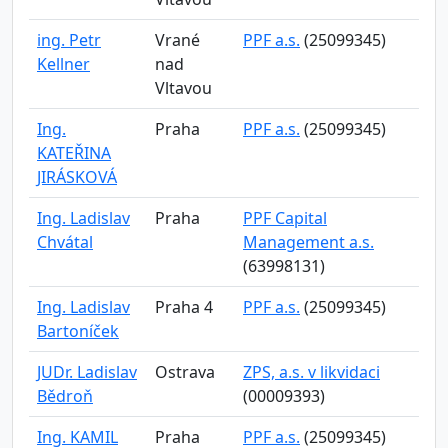
ing. Petr
Vrané
PPF a.s.
(25099345)
Kellner
nad
Vltavou
Ing.
Praha
PPF a.s.
(25099345)
KATEŘINA
JIRÁSKOVÁ
Ing. Ladislav
Praha
PPF Capital
Chvátal
Management a.s.
(63998131)
Ing. Ladislav
Praha 4
PPF a.s.
(25099345)
Bartoníček
JUDr. Ladislav
Ostrava
ZPS, a.s. v likvidaci
Bědroň
(00009393)
Ing. KAMIL
Praha
PPF a.s.
(25099345)