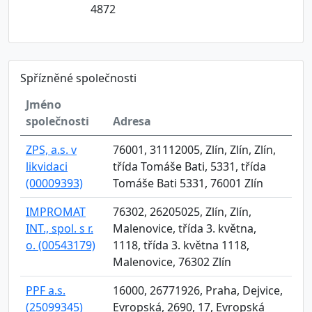
4872
Spřízněné společnosti
Jméno
společnosti
Adresa
ZPS, a.s. v
76001, 31112005, Zlín, Zlín, Zlín,
likvidaci
třída Tomáše Bati, 5331, třída
(00009393)
Tomáše Bati 5331, 76001 Zlín
IMPROMAT
76302, 26205025, Zlín, Zlín,
INT., spol. s r.
Malenovice, třída 3. května,
o. (00543179)
1118, třída 3. května 1118,
Malenovice, 76302 Zlín
PPF a.s.
16000, 26771926, Praha, Dejvice,
(25099345)
Evropská, 2690, 17, Evropská