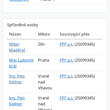
Spřízněné osoby
Název
Město
Související přes
Milan
Zlín
PPF a.s.
(25099345)
Maděryč
Mgr. Lubomír
Praha
PPF a.s.
(25099345)
Král
Ing. Petr
Vrané
PPF a.s.
(25099345)
Kellner
nad
Vltavou
Ing. Petr
Vrané
PPF a.s.
(25099345)
Kellner
nad
Vltavou