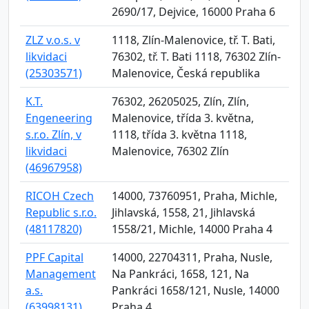
2690/17, Dejvice, 16000 Praha 6
ZLZ v.o.s. v
1118, Zlín-Malenovice, tř. T. Bati,
likvidaci
76302, tř. T. Bati 1118, 76302 Zlín-
(25303571)
Malenovice, Česká republika
K.T.
76302, 26205025, Zlín, Zlín,
Engeneering
Malenovice, třída 3. května,
s.r.o. Zlín, v
1118, třída 3. května 1118,
likvidaci
Malenovice, 76302 Zlín
(46967958)
RICOH Czech
14000, 73760951, Praha, Michle,
Republic s.r.o.
Jihlavská, 1558, 21, Jihlavská
(48117820)
1558/21, Michle, 14000 Praha 4
PPF Capital
14000, 22704311, Praha, Nusle,
Management
Na Pankráci, 1658, 121, Na
a.s.
Pankráci 1658/121, Nusle, 14000
(63998131)
Praha 4