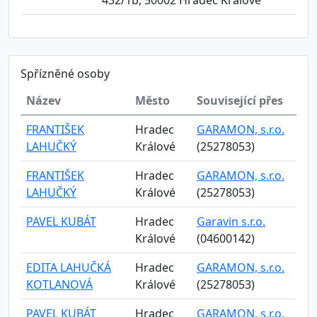
432/1b, 50002 Hradec Králové
Spřízněné osoby
Název
Město
Související přes
FRANTIŠEK
Hradec
GARAMON, s.r.o.
LAHUČKÝ
Králové
(25278053)
FRANTIŠEK
Hradec
GARAMON, s.r.o.
LAHUČKÝ
Králové
(25278053)
PAVEL KUBÁT
Hradec
Garavin s.r.o.
Králové
(04600142)
EDITA LAHUČKÁ
Hradec
GARAMON, s.r.o.
KOTLANOVÁ
Králové
(25278053)
PAVEL KUBÁT
Hradec
GARAMON, s.r.o.