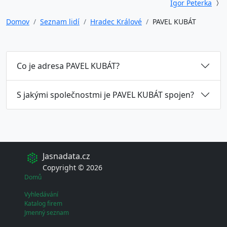
Igor Peterka
Domov
Seznam lidí
Hradec Králové
PAVEL KUBÁT
Co je adresa PAVEL KUBÁT?
S jakými společnostmi je PAVEL KUBÁT spojen?
Jasnadata.cz
Copyright © 2026
Domů
Vyhledávání
Katalog firem
Jmenný seznam