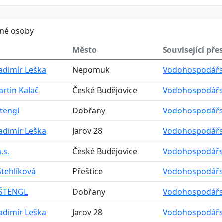
ěné osoby
Město
Související pře
ladimír Leška
Nepomuk
Vodohospodářský
artin Kalač
České Budějovice
Vodohospodářský
Štengl
Dobřany
Vodohospodářský
ladimír Leška
Jarov 28
Vodohospodářský
a.s.
České Budějovice
Vodohospodářský
tehlíková
Přeštice
Vodohospodářský
 ŠTENGL
Dobřany
Vodohospodářský
ladimír Leška
Jarov 28
Vodohospodářský