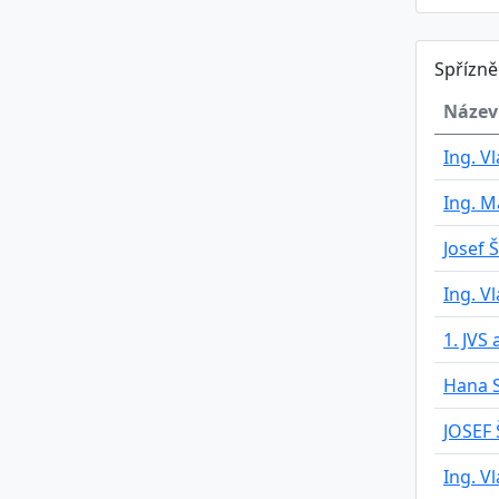
Spřízn
Název
Ing. V
Ing. M
Josef 
Ing. V
1. JVS 
Hana S
JOSEF
Ing. V