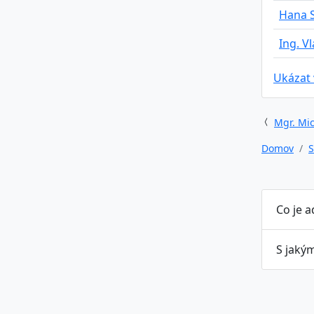
Hana S
Ing. V
Ukázat
Mgr. Mic
Domov
S
Co je a
S jakým