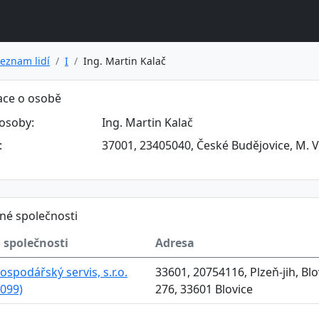
eznam lidí
I
Ing. Martin Kalač
ace o osobě
osoby:
Ing. Martin Kalač
:
37001, 23405040, České Budějovice, M. 
né společnosti
 společnosti
Adresa
spodářský servis, s.r.o.
33601, 20754116, Plzeň-jih, Bl
099)
276, 33601 Blovice