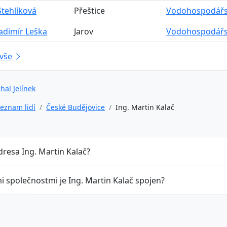
tehlíková
Přeštice
Vodohospodářský
ladimír Leška
Jarov
Vodohospodářský
 vše
hal Jelínek
eznam lidí
České Budějovice
Ing. Martin Kalač
dresa Ing. Martin Kalač?
i společnostmi je Ing. Martin Kalač spojen?