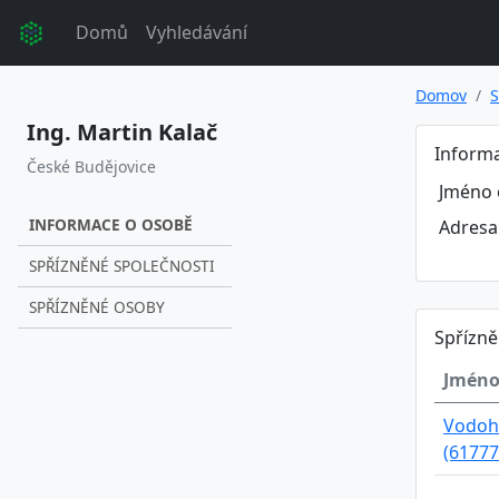
Domů
Vyhledávání
Domov
S
Ing. Martin Kalač
Inform
České Budějovice
Jméno 
INFORMACE O OSOBĚ
Adresa
SPŘÍZNĚNÉ SPOLEČNOSTI
SPŘÍZNĚNÉ OSOBY
Spřízně
Jméno
Vodoho
(61777