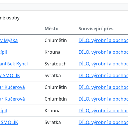
ěné osoby
Město
Související přes
av Myška
Chlumětín
DÍLO, výrobní a obcho
ípil
Krouna
DÍLO, výrobní a obcho
rantišek Kyncl
Svratouch
DÍLO, výrobní a obcho
V SMOLÍK
Svratka
DÍLO, výrobní a obcho
r Kučerová
Chlumětín
DÍLO, výrobní a obcho
r Kučerová
Chlumětín
DÍLO, výrobní a obcho
ípil
Krouna
DÍLO, výrobní a obcho
 SMOLÍK
Svratka
DÍLO, výrobní a obcho