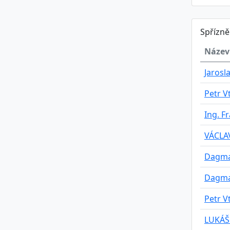
Spřízn
Název
Jarosl
Petr Vt
Ing. F
VÁCLA
Dagma
Dagma
Petr Vt
LUKÁŠ