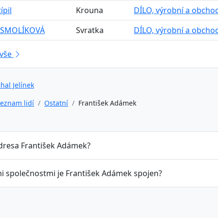
ípil
Krouna
DÍLO, výrobní a obcho
 SMOLÍKOVÁ
Svratka
DÍLO, výrobní a obcho
 vše
hal Jelínek
eznam lidí
Ostatní
František Adámek
adresa František Adámek?
mi společnostmi je František Adámek spojen?