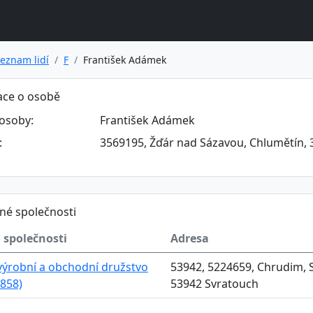
eznam lidí
F
František Adámek
ace o osobě
osoby:
František Adámek
:
3569195, Žďár nad Sázavou, Chlumětín, 
né společnosti
 společnosti
Adresa
výrobní a obchodní družstvo
53942, 5224659, Chrudim, S
858)
53942 Svratouch