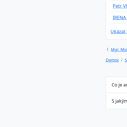
Petr Vt
IRENA
Ukázat
Mgr. Mic
Domov
S
Co je 
S jaký