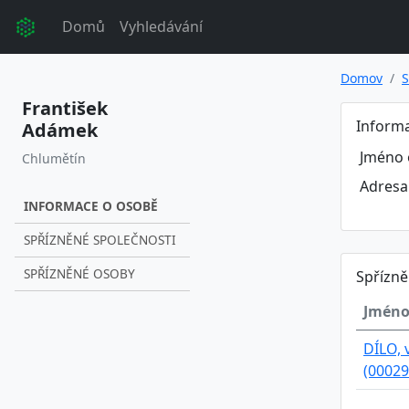
Domů
Vyhledávání
Domov
S
František
Inform
Adámek
Jméno 
Chlumětín
Adresa
INFORMACE O OSOBĚ
SPŘÍZNĚNÉ SPOLEČNOSTI
SPŘÍZNĚNÉ OSOBY
Spřízně
Jméno
DÍLO, 
(00029