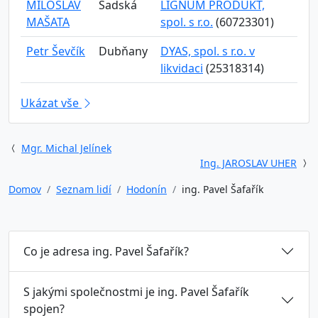
MILOSLAV
Sadská
LIGNUM PRODUKT,
MAŠATA
spol. s r.o.
(60723301)
Petr Ševčík
Dubňany
DYAS, spol. s r.o. v
likvidaci
(25318314)
Ukázat vše
Mgr. Michal Jelínek
Ing. JAROSLAV UHER
Domov
Seznam lidí
Hodonín
ing. Pavel Šafařík
Co je adresa ing. Pavel Šafařík?
S jakými společnostmi je ing. Pavel Šafařík
spojen?