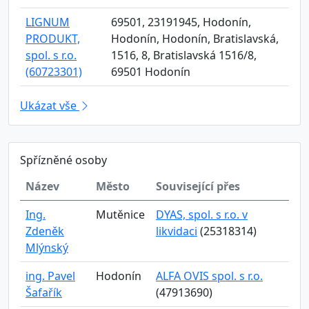
LIGNUM
69501, 23191945, Hodonín,
PRODUKT,
Hodonín, Hodonín, Bratislavská,
spol. s r.o.
1516, 8, Bratislavská 1516/8,
(60723301)
69501 Hodonín
Ukázat vše
Spřízněné osoby
Název
Město
Související přes
Ing.
Mutěnice
DYAS, spol. s r.o. v
Zdeněk
likvidaci
(25318314)
Mlýnský
ing. Pavel
Hodonín
ALFA OVIS spol. s r.o.
Šafařík
(47913690)