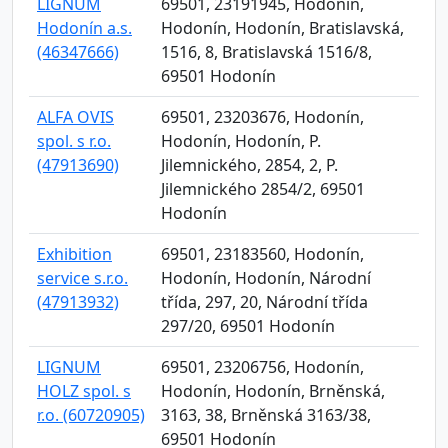
LIGNUM
69501, 23191945, Hodonín,
Hodonín a.s.
Hodonín, Hodonín, Bratislavská,
(46347666)
1516, 8, Bratislavská 1516/8,
69501 Hodonín
ALFA OVIS
69501, 23203676, Hodonín,
spol. s r.o.
Hodonín, Hodonín, P.
(47913690)
Jilemnického, 2854, 2, P.
Jilemnického 2854/2, 69501
Hodonín
Exhibition
69501, 23183560, Hodonín,
service s.r.o.
Hodonín, Hodonín, Národní
(47913932)
třída, 297, 20, Národní třída
297/20, 69501 Hodonín
LIGNUM
69501, 23206756, Hodonín,
HOLZ spol. s
Hodonín, Hodonín, Brněnská,
r.o. (60720905)
3163, 38, Brněnská 3163/38,
69501 Hodonín