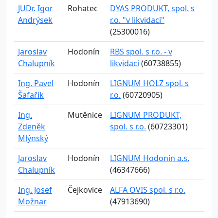
JUDr. Igor
Rohatec
DYAS PRODUKT, spol. s
Andrýsek
r.o. "v likvidaci"
(25300016)
Jaroslav
Hodonín
RBS spol. s r.o. - v
Chalupník
likvidaci
(60738855)
Ing. Pavel
Hodonín
LIGNUM HOLZ spol. s
Šafařík
r.o.
(60720905)
Ing.
Mutěnice
LIGNUM PRODUKT,
Zdeněk
spol. s r.o.
(60723301)
Mlýnský
Jaroslav
Hodonín
LIGNUM Hodonín a.s.
Chalupník
(46347666)
Ing. Josef
Čejkovice
ALFA OVIS spol. s r.o.
Možnar
(47913690)