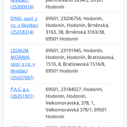
likvidaci"
Jilemnického 2854/2, 69501
(25300016)
Hodonín
DYAS, spol. s
69501, 23206756, Hodonín,
r.o. v likvidaci
Hodonín, Hodonín, Brněnská,
(25318314)
3163, 38, Brněnská 3163/38,
69501 Hodonín
LIGNUM
69501, 23191945, Hodonín,
MORAVA,
Hodonín, Hodonín, Bratislavská,
spol. s r.o. v
1516, 8, Bratislavská 1516/8,
likvidaci
69501 Hodonín
(25507087)
P.A.S.,a.s.
69501, 23184027, Hodonín,
(26251931)
Hodonín, Hodonín,
Velkomoravská, 378, 1,
Velkomoravská 378/1, 69501
Hodonín