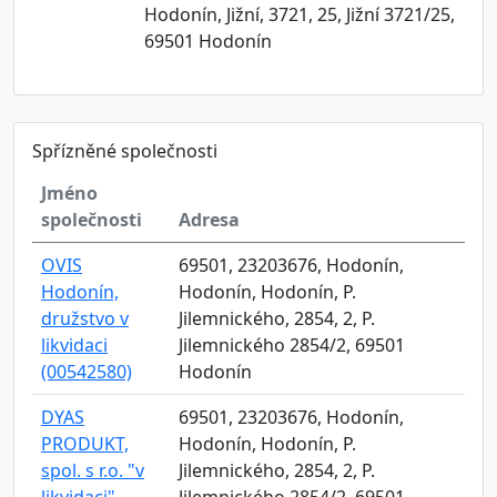
Hodonín, Jižní, 3721, 25, Jižní 3721/25,
69501 Hodonín
Spřízněné společnosti
Jméno
společnosti
Adresa
OVIS
69501, 23203676, Hodonín,
Hodonín,
Hodonín, Hodonín, P.
družstvo v
Jilemnického, 2854, 2, P.
likvidaci
Jilemnického 2854/2, 69501
(00542580)
Hodonín
DYAS
69501, 23203676, Hodonín,
PRODUKT,
Hodonín, Hodonín, P.
spol. s r.o. "v
Jilemnického, 2854, 2, P.