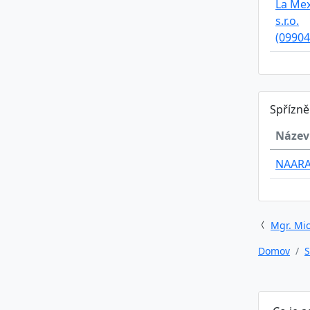
La Me
s.r.o.
(09904
Spřízn
Název
NAARA
Mgr. Mic
Domov
S