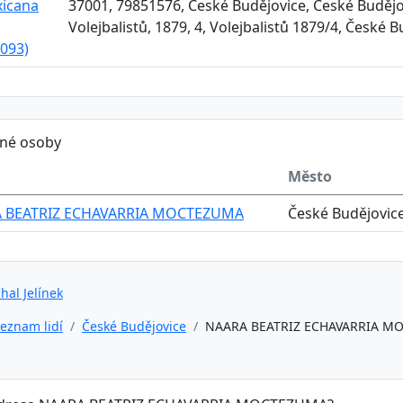
xicana
37001, 79851576, České Budějovice, České Budějo
Volejbalistů, 1879, 4, Volejbalistů 1879/4, České
093)
ěné osoby
Město
 BEATRIZ ECHAVARRIA MOCTEZUMA
České Budějovic
hal Jelínek
eznam lidí
České Budějovice
NAARA BEATRIZ ECHAVARRIA M