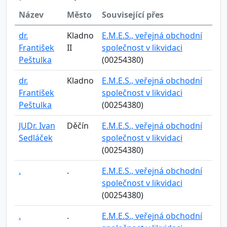
Název
Město
Související přes
dr.
Kladno
E.M.E.S., veřejná obchodní
František
II
společnost v likvidaci
Peštulka
(00254380)
dr.
Kladno
E.M.E.S., veřejná obchodní
František
společnost v likvidaci
Peštulka
(00254380)
JUDr. Ivan
Děčín
E.M.E.S., veřejná obchodní
Sedláček
společnost v likvidaci
(00254380)
.
.
E.M.E.S., veřejná obchodní
společnost v likvidaci
(00254380)
.
.
E.M.E.S., veřejná obchodní