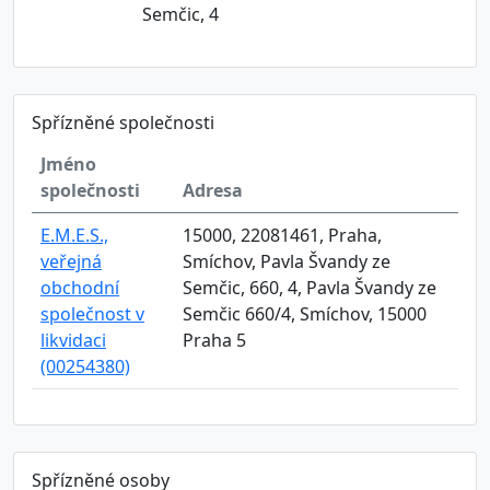
Semčic, 4
Spřízněné společnosti
Jméno
společnosti
Adresa
E.M.E.S.,
15000, 22081461, Praha,
veřejná
Smíchov, Pavla Švandy ze
obchodní
Semčic, 660, 4, Pavla Švandy ze
společnost v
Semčic 660/4, Smíchov, 15000
likvidaci
Praha 5
(00254380)
Spřízněné osoby