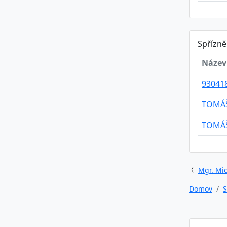
Spřízn
Název
93041
TOMÁŠ
TOMÁŠ
Mgr. Mic
Domov
S