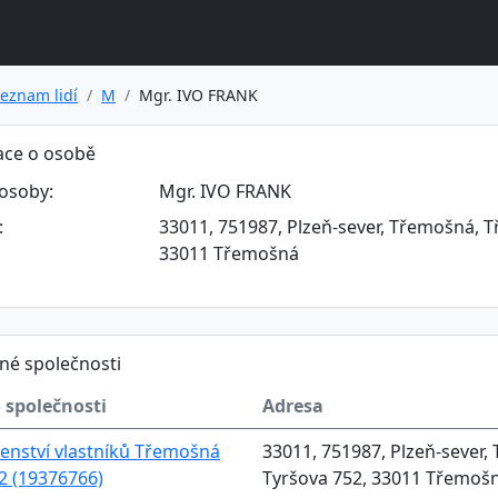
eznam lidí
M
Mgr. IVO FRANK
ace o osobě
osoby:
Mgr. IVO FRANK
:
33011, 751987, Plzeň-sever, Třemošná, T
33011 Třemošná
né společnosti
 společnosti
Adresa
enství vlastníků Třemošná
33011, 751987, Plzeň-sever,
52 (19376766)
Tyršova 752, 33011 Třemoš