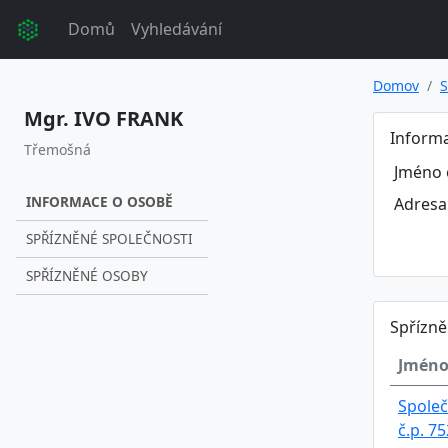
Domů
Vyhledávání
Domov
S
Mgr. IVO FRANK
Inform
Třemošná
Jméno 
INFORMACE O OSOBĚ
Adresa
SPŘÍZNĚNÉ SPOLEČNOSTI
SPŘÍZNĚNÉ OSOBY
Spřízně
Jméno
Společ
č.p. 7