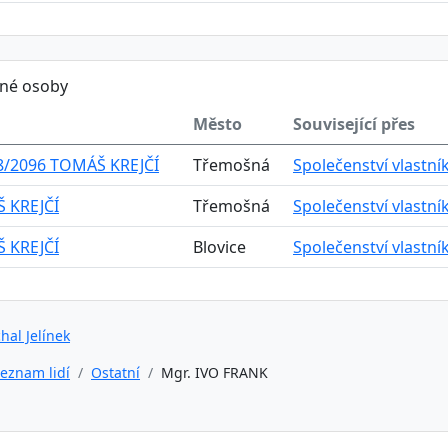
ěné osoby
Město
Související přes
8/2096 TOMÁŠ KREJČÍ
Třemošná
Společenství vlastní
 KREJČÍ
Třemošná
Společenství vlastní
 KREJČÍ
Blovice
Společenství vlastní
hal Jelínek
eznam lidí
Ostatní
Mgr. IVO FRANK