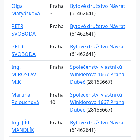
Olga
Praha
Bytové družstvo Návrat
Matyásková
3
(61462641)
PETR
Praha
Bytové družstvo Návrat
SVOBODA
(61462641)
PETR
Praha
Bytové družstvo Návrat
SVOBODA
(61462641)
Ing.
Praha
Společenství vlastníků
MIROSLAV
Winklerova 1667 Praha
MÍK
Dubeč
(28165667)
Martina
Praha
Společenství vlastníků
Pelouchová
10
Winklerova 1667 Praha
Dubeč
(28165667)
Ing. JIŘÍ
Praha
Bytové družstvo Návrat
MANDLÍK
(61462641)