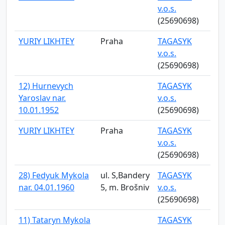
v.o.s.
(25690698)
YURIY LIKHTEY
Praha
TAGASYK
v.o.s.
(25690698)
12) Hurnevych
TAGASYK
Yaroslav nar.
v.o.s.
10.01.1952
(25690698)
YURIY LIKHTEY
Praha
TAGASYK
v.o.s.
(25690698)
28) Fedyuk Mykola
ul. S,Bandery
TAGASYK
nar. 04.01.1960
5, m. Brošniv
v.o.s.
(25690698)
11) Tataryn Mykola
TAGASYK