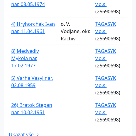
nar. 08.05.1974
v.o.s.
(25690698)
4) Hryhorchak Ivan
o. V.
TAGASYK
nar. 11.04.1961
Vodjane, okr.
v.o.s.
Rachiv
(25690698)
8) Medvediv
TAGASYK
Mykola nar.
v.o.s.
17.02.1977
(25690698)
5) Varha Vasyl nar.
TAGASYK
02.08.1959
v.o.s.
(25690698)
26) Bratok Stepan
TAGASYK
nar. 10.02.1951
v.o.s.
(25690698)
Ukázat vše