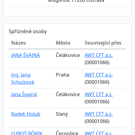
Muglinov, 71200 Ostrava
Spřízněné osoby
Název
Město
Související přes
JANA ŠVAJNÁ
Čelákovice
AWT CFT a.s.
(00001066)
ing. Jana
Praha
AWT CFT a.s.
Schulzová
(00001066)
Jana Švajná
Čelákovice
AWT CFT a.s.
(00001066)
Radek Holub
Slaný
AWT CFT a.s.
(00001066)
ĽUBOŠ BÔRIK
Černošice
AWT CFT a.s.