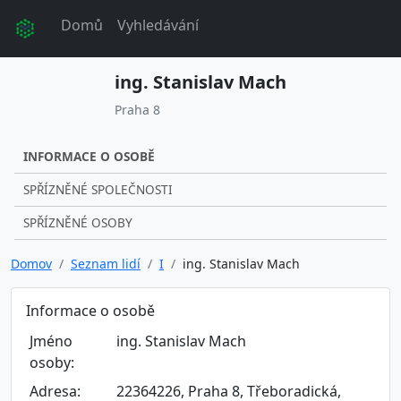
Domů
Vyhledávání
ing. Stanislav Mach
Praha 8
INFORMACE O OSOBĚ
SPŘÍZNĚNÉ SPOLEČNOSTI
SPŘÍZNĚNÉ OSOBY
Domov
Seznam lidí
I
ing. Stanislav Mach
Informace o osobě
Jméno
ing. Stanislav Mach
osoby:
Adresa:
22364226, Praha 8, Třeboradická,