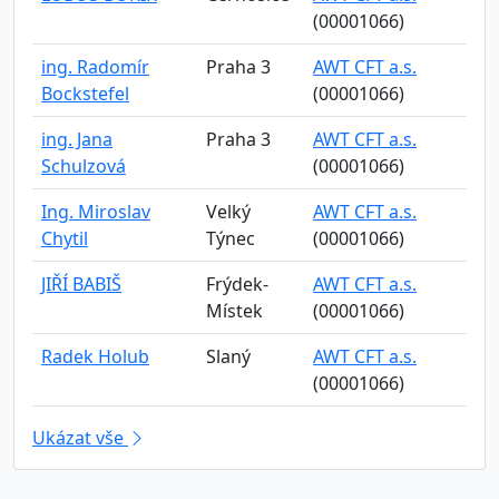
(00001066)
ing. Radomír
Praha 3
AWT CFT a.s.
Bockstefel
(00001066)
ing. Jana
Praha 3
AWT CFT a.s.
Schulzová
(00001066)
Ing. Miroslav
Velký
AWT CFT a.s.
Chytil
Týnec
(00001066)
JIŘÍ BABIŠ
Frýdek-
AWT CFT a.s.
Místek
(00001066)
Radek Holub
Slaný
AWT CFT a.s.
(00001066)
Ukázat vše