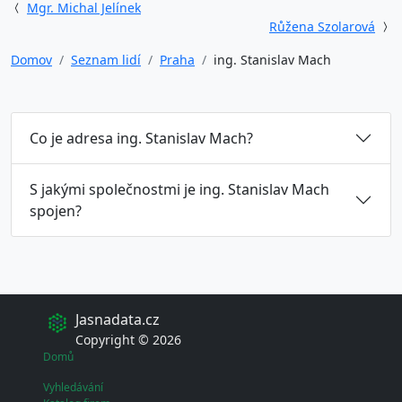
Mgr. Michal Jelínek
Růžena Szolarová
Domov
Seznam lidí
Praha
ing. Stanislav Mach
Co je adresa ing. Stanislav Mach?
S jakými společnostmi je ing. Stanislav Mach
spojen?
Jasnadata.cz
Copyright © 2026
Domů
Vyhledávání