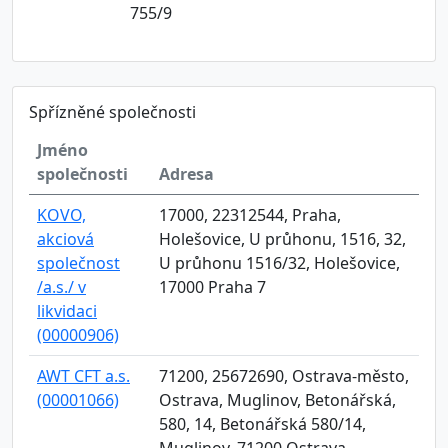
755/9
Spřízněné společnosti
Jméno
společnosti
Adresa
KOVO,
17000, 22312544, Praha,
akciová
Holešovice, U průhonu, 1516, 32,
společnost
U průhonu 1516/32, Holešovice,
/a.s./ v
17000 Praha 7
likvidaci
(00000906)
AWT CFT a.s.
71200, 25672690, Ostrava-město,
(00001066)
Ostrava, Muglinov, Betonářská,
580, 14, Betonářská 580/14,