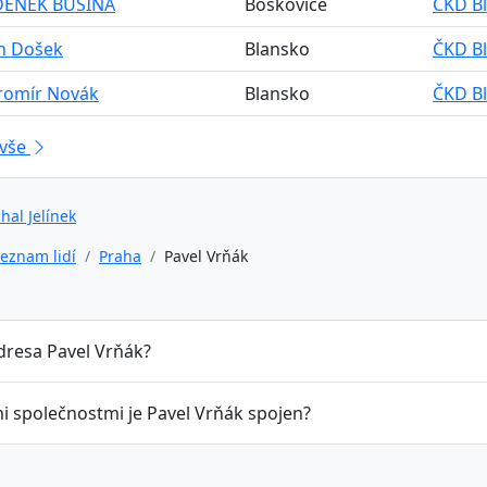
ZDENĚK BUŠINA
Boskovice
ČKD Bl
an Došek
Blansko
ČKD Bl
aromír Novák
Blansko
ČKD Bl
 vše
hal Jelínek
eznam lidí
Praha
Pavel Vrňák
adresa Pavel Vrňák?
mi společnostmi je Pavel Vrňák spojen?