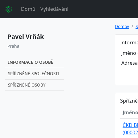
Domů
Vyhledávání
Domov
S
Pavel Vrňák
Inform
Praha
Jméno 
INFORMACE O OSOBĚ
Adresa
SPŘÍZNĚNÉ SPOLEČNOSTI
SPŘÍZNĚNÉ OSOBY
Spřízně
Jméno
ČKD Bl
(00002