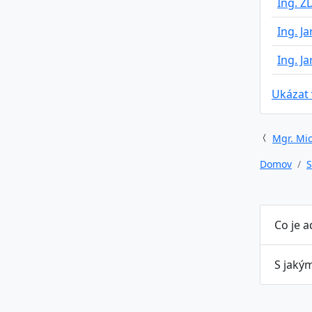
Ing. 
Ing. J
Ing. J
Ukázat
Mgr. Mic
Domov
S
Co je 
S jaký