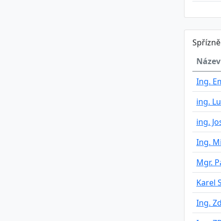
Spřízn
Název
Ing. E
ing. L
ing. J
Ing. M
Mgr. P
Karel 
Ing. Z