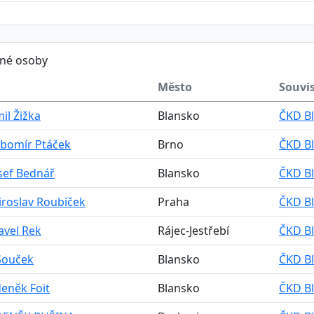
ěné osoby
Město
Souvis
mil Žižka
Blansko
ČKD Bl
ubomír Ptáček
Brno
ČKD Bl
osef Bednář
Blansko
ČKD Bl
iroslav Roubíček
Praha
ČKD Bl
avel Rek
Rájec-Jestřebí
ČKD Bl
Souček
Blansko
ČKD Bl
deněk Foit
Blansko
ČKD Bl