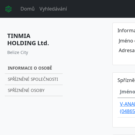
Domů
Vyhledávání
Inform
TINMIA
Jméno 
HOLDING Ltd.
Adresa
Belize City
INFORMACE O OSOBĚ
SPŘÍZNĚNÉ SPOLEČNOSTI
Spřízně
SPŘÍZNĚNÉ OSOBY
Jméno
V-ANAL
(04865