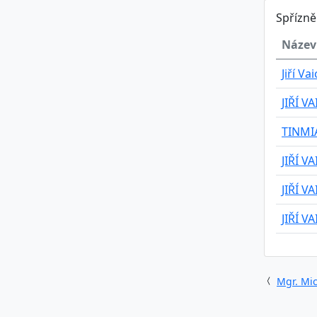
Spřízn
Název
Jiří Vai
JIŘÍ VA
TINMI
JIŘÍ VA
JIŘÍ VA
JIŘÍ VA
Mgr. Mic