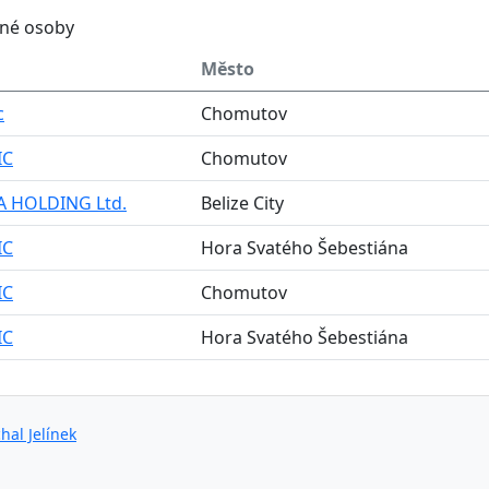
ěné osoby
Město
c
Chomutov
IC
Chomutov
A HOLDING Ltd.
Belize City
IC
Hora Svatého Šebestiána
IC
Chomutov
IC
Hora Svatého Šebestiána
hal Jelínek