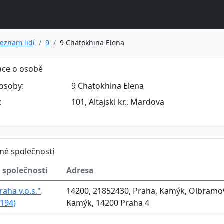
eznam lidí
9
9 Chatokhina Elena
ace o osobě
osoby:
9 Chatokhina Elena
:
101, Altajski kr., Mardova
né společnosti
 společnosti
Adresa
raha v.o.s."
14200, 21852430, Praha, Kamýk, Olbramov
194)
Kamýk, 14200 Praha 4