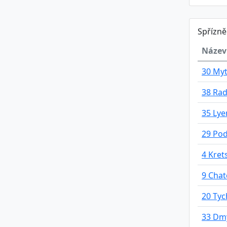
Spřízn
Název
30 My
38 Rad
35 Lye
29 Pod
4 Kret
9 Chat
20 Ty
33 Dm