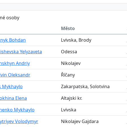
ěné osoby
Město
tnyk Bohdan
Lvivska, Brody
ishevska Yelyzaveta
Odessa
nskhyn Andriy
Nikolajev
vin Oleksandr
Říčany
s Mykhaylo
Zakarpatska, Solotvina
okhina Elena
Altajski kr.
chenko Mykhaylo
Lvivska
ytriyev Volodymyr
Nikolajev Gajdara