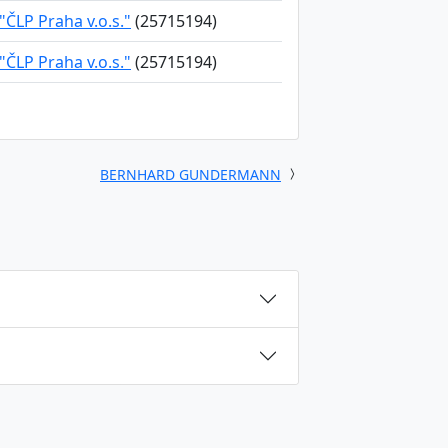
"ČLP Praha v.o.s."
(25715194)
"ČLP Praha v.o.s."
(25715194)
BERNHARD GUNDERMANN