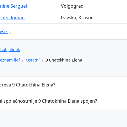
nine Serguei
Volgograd
rents Roman
Lvivska, Krasne
 vše
hal Jelínek
eznam lidí
Ostatní
9 Chatokhina Elena
adresa 9 Chatokhina Elena?
mi společnostmi je 9 Chatokhina Elena spojen?