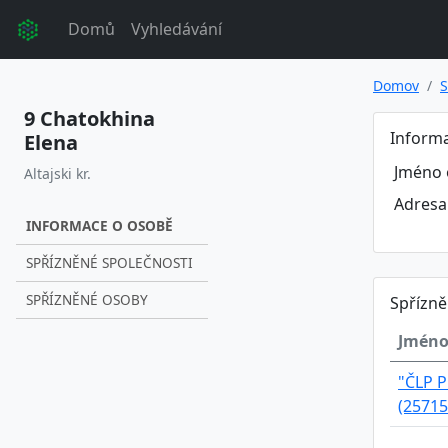
Domů
Vyhledávání
Domov
S
9 Chatokhina
Inform
Elena
Jméno 
Altajski kr.
Adresa
INFORMACE O OSOBĚ
SPŘÍZNĚNÉ SPOLEČNOSTI
SPŘÍZNĚNÉ OSOBY
Spřízně
Jméno
"ČLP P
(25715