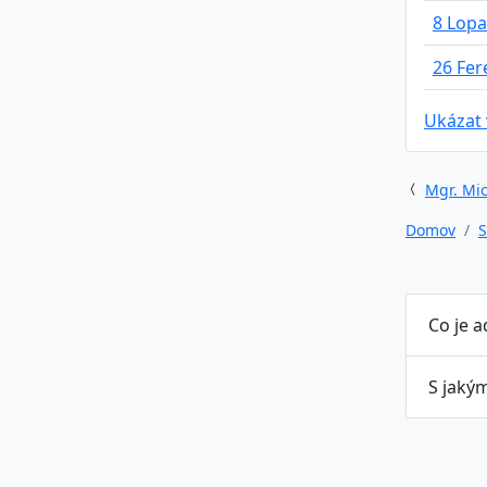
8 Lopa
26 Fe
Ukázat
Mgr. Mic
Domov
S
Co je 
S jaký