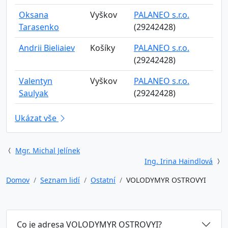
Oksana
Vyškov
PALANEO s.r.o.
Tarasenko
(29242428)
Andrii Bieliaiev
Košíky
PALANEO s.r.o.
(29242428)
Valentyn
Vyškov
PALANEO s.r.o.
Saulyak
(29242428)
Ukázat vše
Mgr. Michal Jelínek
Ing. Irina Haindlová
Domov
Seznam lidí
Ostatní
VOLODYMYR OSTROVYI
Co je adresa VOLODYMYR OSTROVYI?