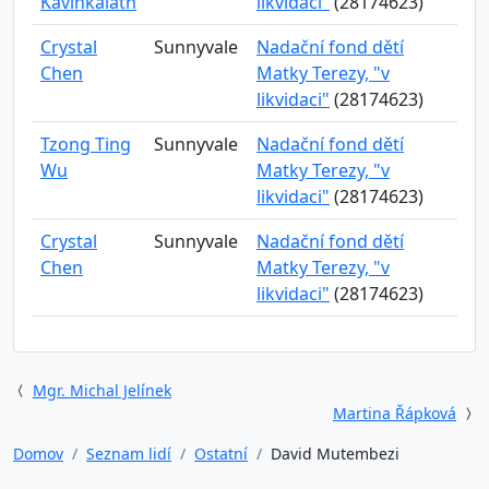
Kavinkalath
likvidaci"
(28174623)
Crystal
Sunnyvale
Nadační fond dětí
Chen
Matky Terezy, "v
likvidaci"
(28174623)
Tzong Ting
Sunnyvale
Nadační fond dětí
Wu
Matky Terezy, "v
likvidaci"
(28174623)
Crystal
Sunnyvale
Nadační fond dětí
Chen
Matky Terezy, "v
likvidaci"
(28174623)
Mgr. Michal Jelínek
Martina Řápková
Domov
Seznam lidí
Ostatní
David Mutembezi