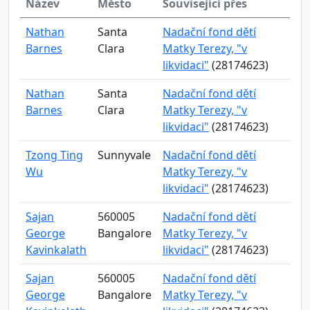
Název
Město
Související přes
Nathan
Santa
Nadační fond dětí
Barnes
Clara
Matky Terezy, "v
likvidaci"
(28174623)
Nathan
Santa
Nadační fond dětí
Barnes
Clara
Matky Terezy, "v
likvidaci"
(28174623)
Tzong Ting
Sunnyvale
Nadační fond dětí
Wu
Matky Terezy, "v
likvidaci"
(28174623)
Sajan
560005
Nadační fond dětí
George
Bangalore
Matky Terezy, "v
Kavinkalath
likvidaci"
(28174623)
Sajan
560005
Nadační fond dětí
George
Bangalore
Matky Terezy, "v