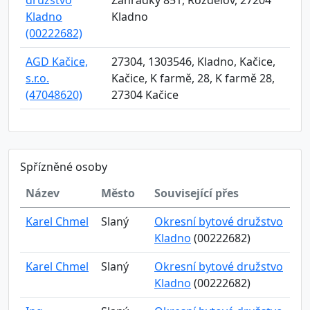
družstvo
Zahrádky 851, Rozdělov, 27204
Kladno
Kladno
(00222682)
AGD Kačice,
27304, 1303546, Kladno, Kačice,
s.r.o.
Kačice, K farmě, 28, K farmě 28,
(47048620)
27304 Kačice
Spřízněné osoby
Název
Město
Související přes
Karel Chmel
Slaný
Okresní bytové družstvo
Kladno
(00222682)
Karel Chmel
Slaný
Okresní bytové družstvo
Kladno
(00222682)