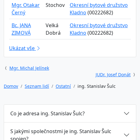
Mgr. Otakar
Stochov
Okresní bytové družstvo
Černý
Kladno
(00222682)
Bc. JANA
Velká
Okresní bytové družstvo
ZIMOVÁ
Dobrá
Kladno
(00222682)
Ukázat vše
Mgr. Michal Jelínek
JUDr. Josef Donát
Domov
Seznam lidí
Ostatní
ing. Stanislav Šulc
Co je adresa ing. Stanislav Šulc?
S jakými společnostmi je ing. Stanislav Šulc
spojen?