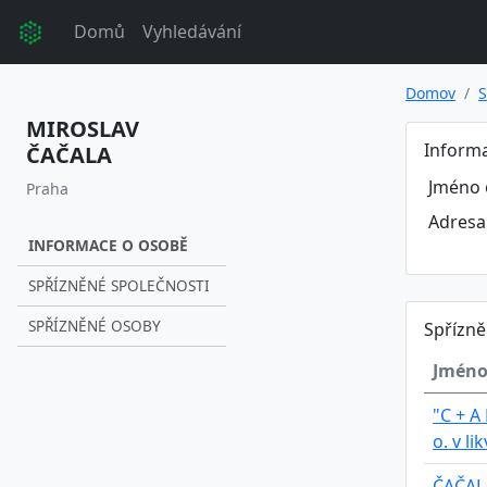
Domů
Vyhledávání
Domov
S
MIROSLAV
Inform
ČAČALA
Jméno 
Praha
Adresa
INFORMACE O OSOBĚ
SPŘÍZNĚNÉ SPOLEČNOSTI
SPŘÍZNĚNÉ OSOBY
Spřízně
Jméno
"C + A 
o. v li
ČAČALA