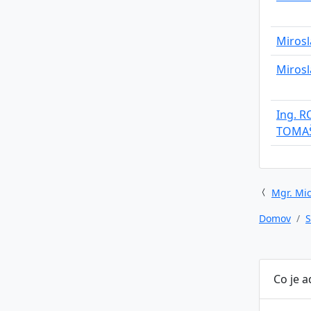
Mirosl
Mirosl
Ing. 
TOMA
Mgr. Mic
Domov
S
Co je 