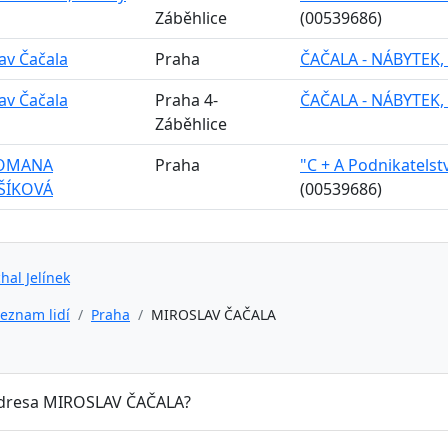
Záběhlice
(00539686)
av Čačala
Praha
ČAČALA - NÁBYTEK, sp
av Čačala
Praha 4-
ČAČALA - NÁBYTEK, sp
Záběhlice
ROMANA
Praha
"C + A Podnikatelství
ŠÍKOVÁ
(00539686)
hal Jelínek
eznam lidí
Praha
MIROSLAV ČAČALA
adresa MIROSLAV ČAČALA?