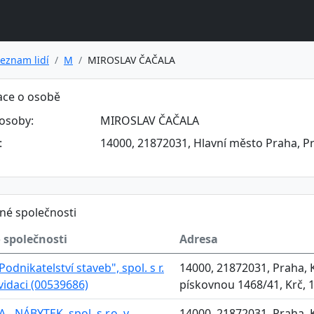
eznam lidí
M
MIROSLAV ČAČALA
ace o osobě
osoby:
MIROSLAV ČAČALA
:
14000, 21872031, Hlavní město Praha, Pr
né společnosti
 společnosti
Adresa
Podnikatelství staveb", spol. s r.
14000, 21872031, Praha, 
kvidaci (00539686)
pískovnou 1468/41, Krč, 
 - NÁBYTEK, spol. s r.o. v
14000, 21872031, Praha, 