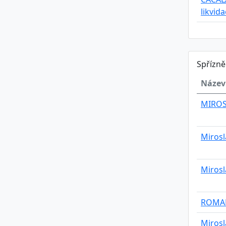
likvid
Spřízn
Název
MIROS
Mirosl
Mirosl
ROMA
Mirosl