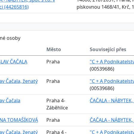
aci (44265816)
pískovnou 1468/41, Krč, 
ěné osoby
Město
Související přes
LAV ČAČALA
Praha
"C + A Podnikatelství
(00539686)
av Čačala, ženatý
Praha
"C + A Podnikatelství
(00539686)
av Čačala
Praha 4-
ČAČALA - NÁBYTEK, sp
Záběhlice
NA TOMAŠÍKOVÁ
Praha
ČAČALA - NÁBYTEK, sp
av Čačala, ženatý
Praha 4 -
"C + A Podnikatelství