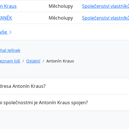
n Kraus
Měcholupy
Společenství vlastní
VANĚK
Měcholupy
Společenství vlastní
 vše
hal Jelínek
eznam lidí
Ostatní
Antonín Kraus
adresa Antonín Kraus?
mi společnostmi je Antonín Kraus spojen?