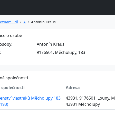
eznam lidí
A
Antonín Kraus
ace o osobě
osoby:
Antonín Kraus
:
9176501, Měcholupy, 183
né společnosti
 společnosti
Adresa
enství vlastníků Měcholupy 183
43931, 9176501, Louny, M
193)
43931 Měcholupy