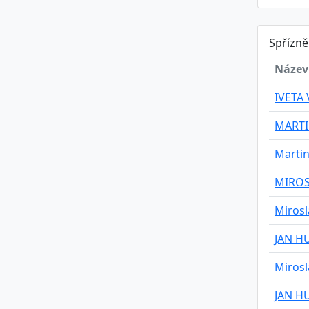
Spřízn
Název
IVETA
MARTI
Martin
MIROS
Mirosl
JAN H
Mirosl
JAN H