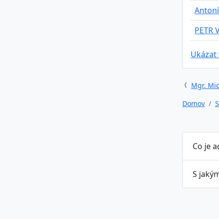
Antoní
PETR 
Ukázat
Mgr. Mic
Domov
S
Co je 
S jaký