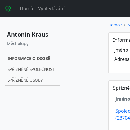
Domů
Vyhledávání
Domov
S
Antonín Kraus
Inform
Měcholupy
Jméno 
INFORMACE O OSOBĚ
Adresa
SPŘÍZNĚNÉ SPOLEČNOSTI
SPŘÍZNĚNÉ OSOBY
Spřízně
Jméno
Společ
(28704