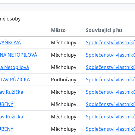
ěné osoby
Město
Související přes
 VAŇKOVÁ
Měcholupy
Společenství vlastní
NA NETOPILOVÁ
Měcholupy
Společenství vlastní
a Netopilová
Měcholupy
Společenství vlastní
LAV RŮŽIČKA
Podbořany
Společenství vlastní
av Ružička
Měcholupy
Společenství vlastní
UBENÝ
Měcholupy
Společenství vlastní
av Ružička
Měcholupy
Společenství vlastní
UBENÝ
Měcholupy
Společenství vlastní