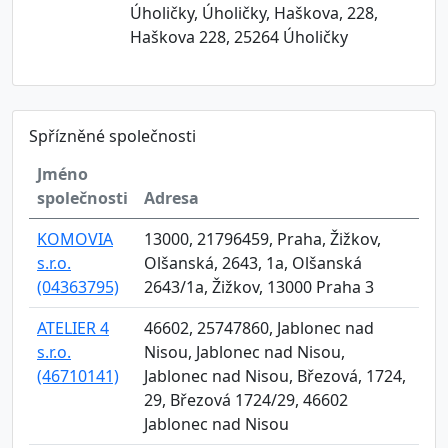
Úholičky, Úholičky, Haškova, 228,
Haškova 228, 25264 Úholičky
Spřízněné společnosti
Jméno
společnosti
Adresa
KOMOVIA
13000, 21796459, Praha, Žižkov,
s.r.o.
Olšanská, 2643, 1a, Olšanská
(04363795)
2643/1a, Žižkov, 13000 Praha 3
ATELIER 4
46602, 25747860, Jablonec nad
s.r.o.
Nisou, Jablonec nad Nisou,
(46710141)
Jablonec nad Nisou, Březová, 1724,
29, Březová 1724/29, 46602
Jablonec nad Nisou