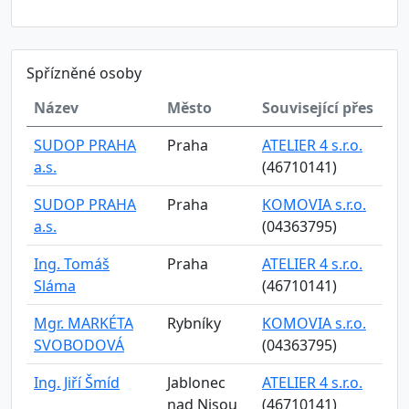
Spřízněné osoby
Název
Město
Související přes
SUDOP PRAHA
Praha
ATELIER 4 s.r.o.
a.s.
(46710141)
SUDOP PRAHA
Praha
KOMOVIA s.r.o.
a.s.
(04363795)
Ing. Tomáš
Praha
ATELIER 4 s.r.o.
Sláma
(46710141)
Mgr. MARKÉTA
Rybníky
KOMOVIA s.r.o.
SVOBODOVÁ
(04363795)
Ing. Jiří Šmíd
Jablonec
ATELIER 4 s.r.o.
nad Nisou
(46710141)