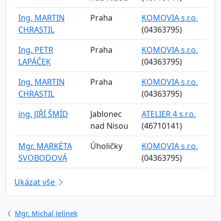
Ing. MARTIN
Praha
KOMOVIA s.r.o.
CHRASTIL
(04363795)
Ing. PETR
Praha
KOMOVIA s.r.o.
LAPÁČEK
(04363795)
Ing. MARTIN
Praha
KOMOVIA s.r.o.
CHRASTIL
(04363795)
ing. JIŘÍ ŠMÍD
Jablonec
ATELIER 4 s.r.o.
nad Nisou
(46710141)
Mgr. MARKÉTA
Úholičky
KOMOVIA s.r.o.
SVOBODOVÁ
(04363795)
Ukázat vše
Mgr. Michal Jelínek