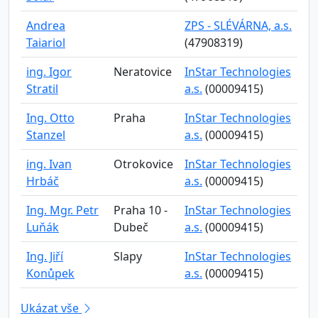
Andrea
ZPS - SLÉVÁRNA, a.s.
Taiariol
(47908319)
ing. Igor
Neratovice
InStar Technologies
Stratil
a.s.
(00009415)
Ing. Otto
Praha
InStar Technologies
Stanzel
a.s.
(00009415)
ing. Ivan
Otrokovice
InStar Technologies
Hrbáč
a.s.
(00009415)
Ing. Mgr. Petr
Praha 10 -
InStar Technologies
Luňák
Dubeč
a.s.
(00009415)
Ing. Jiří
Slapy
InStar Technologies
Konůpek
a.s.
(00009415)
Ukázat vše