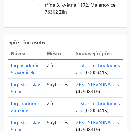
třída 3. května 1172, Malenovice,
76302 Zlín
Spřízněné osoby
Název
Město
Související přes
Ing. Vladimír
Zlín
InStar Technologies
Stavěníček
a.s.
(00009415)
Ing. Stanislav
Spytihněv
ZPS - SLÉVÁRNA, a.s.
Šolar
(47908319)
Ing. Radomír
Zlín
InStar Technologies
Zbožínek
a.s.
(00009415)
Ing. Stanislav
Spytihněv
ZPS - SLÉVÁRNA, a.s.
Šolar
(47908319)