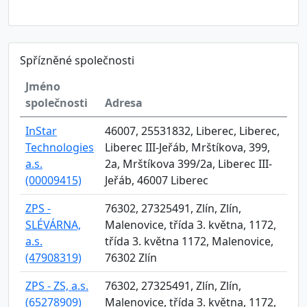
Spřízněné společnosti
Jméno
společnosti
Adresa
InStar
46007, 25531832, Liberec, Liberec,
Technologies
Liberec III-Jeřáb, Mrštíkova, 399,
a.s.
2a, Mrštíkova 399/2a, Liberec III-
(00009415)
Jeřáb, 46007 Liberec
ZPS -
76302, 27325491, Zlín, Zlín,
SLÉVÁRNA,
Malenovice, třída 3. května, 1172,
a.s.
třída 3. května 1172, Malenovice,
(47908319)
76302 Zlín
ZPS - ZS, a.s.
76302, 27325491, Zlín, Zlín,
(65278909)
Malenovice, třída 3. května, 1172,