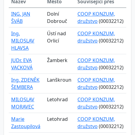
Název
Město
Související přes
ING. JAN
Dolní
COOP KONZUM,
ŠVÁB
Dobrouč
družstvo
(00032212)
Ing.
Ústí nad
COOP KONZUM,
MILOSLAV
Orlicí
družstvo
(00032212)
HLAVSA
JUDr. EVA
Žamberk
COOP KONZUM,
VACKOVÁ
družstvo
(00032212)
Ing. ZDENĚK
Lanškroun
COOP KONZUM,
ŠEMBERA
družstvo
(00032212)
MILOSLAV
Letohrad
COOP KONZUM,
MORAVEC
družstvo
(00032212)
Marie
Letohrad
COOP KONZUM,
Zastoupilová
družstvo
(00032212)