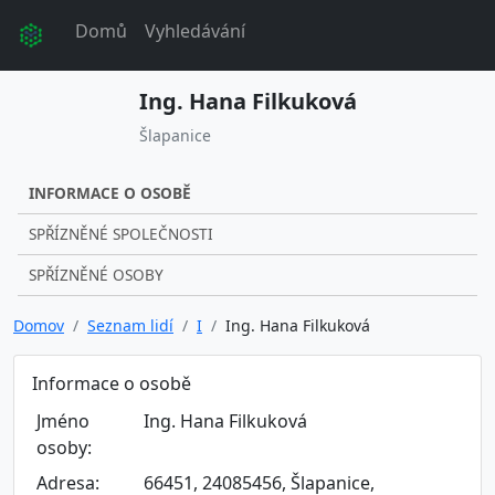
Domů
Vyhledávání
Ing. Hana Filkuková
Šlapanice
INFORMACE O OSOBĚ
SPŘÍZNĚNÉ SPOLEČNOSTI
SPŘÍZNĚNÉ OSOBY
Domov
Seznam lidí
I
Ing. Hana Filkuková
Informace o osobě
Jméno
Ing. Hana Filkuková
osoby:
Adresa:
66451, 24085456, Šlapanice,