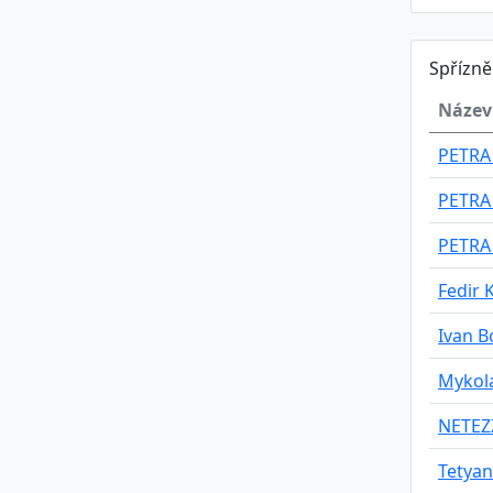
Spřízn
Název
PETRA
PETRA
PETRA
Fedir 
Ivan 
Mykol
NETEZZA
Tetya