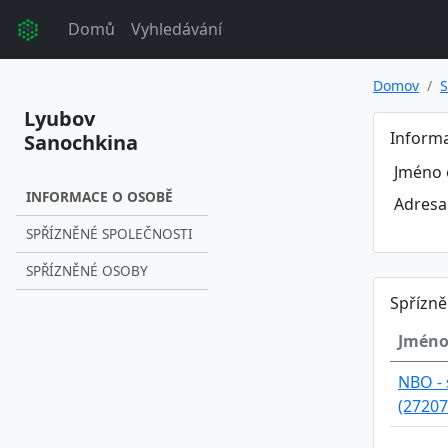
Domů
Vyhledávání
Domov
S
Lyubov
Inform
Sanochkina
Jméno 
INFORMACE O OSOBĚ
Adresa
SPŘÍZNĚNÉ SPOLEČNOSTI
SPŘÍZNĚNÉ OSOBY
Spřízně
Jméno
NBO - s
(27207