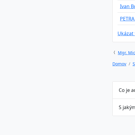
Ivan 
PETRA
Ukázat
Mgr. Mic
Domov
S
Co je 
S jaký