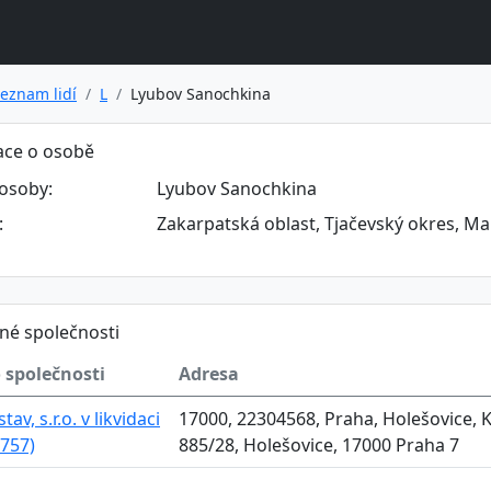
eznam lidí
L
Lyubov Sanochkina
ace o osobě
osoby:
Lyubov Sanochkina
:
Zakarpatská oblast, Tjačevský okres, Ma
né společnosti
 společnosti
Adresa
tav, s.r.o. v likvidaci
17000, 22304568, Praha, Holešovice,
757)
885/28, Holešovice, 17000 Praha 7