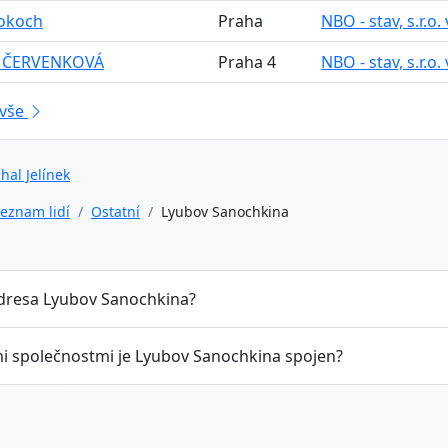
Bokoch
Praha
NBO - stav, s.r.o. 
 ČERVENKOVÁ
Praha 4
NBO - stav, s.r.o. 
 vše
hal Jelínek
eznam lidí
Ostatní
Lyubov Sanochkina
adresa Lyubov Sanochkina?
mi společnostmi je Lyubov Sanochkina spojen?