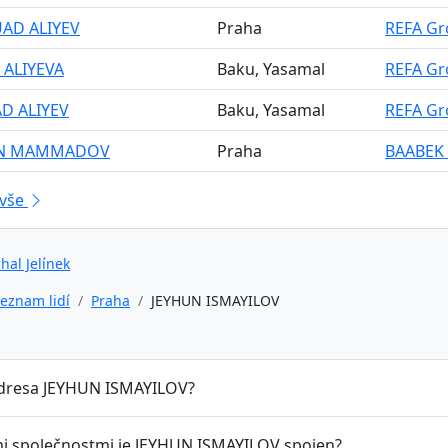
UAD ALIYEV
Praha
REFA Gro
 ALIYEVA
Baku, Yasamal
REFA Gro
AD ALIYEV
Baku, Yasamal
REFA Gro
IN MAMMADOV
Praha
BAABEK 
 vše
hal Jelínek
eznam lidí
Praha
JEYHUN ISMAYILOV
adresa JEYHUN ISMAYILOV?
mi společnostmi je JEYHUN ISMAYILOV spojen?