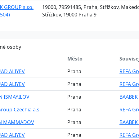
 GROUP s.r.o.
19000, 79591485, Praha, Střížkov, Maked
504)
Střížkov, 19000 Praha 9
ěné osoby
Město
Souvisej
UAD ALIYEV
Praha
REFA Gro
UAD ALIYEV
Praha
REFA Gro
N ISMAYILOV
Praha
BAABEK 
roup Czechia a.s.
Praha
REFA Gro
IN MAMMADOV
Praha
BAABEK 
UAD ALIYEV
Praha
REFA Gro