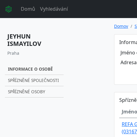
Domů
Vyhledávání
Domov
S
JEYHUN
Inform
ISMAYILOV
Jméno 
Praha
Adresa
INFORMACE O OSOBĚ
SPŘÍZNĚNÉ SPOLEČNOSTI
SPŘÍZNĚNÉ OSOBY
Spřízně
Jméno
REFA G
(03167