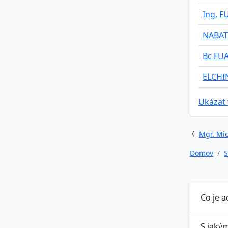
Ing. F
NABAT
Bc FU
ELCH
Ukázat
Mgr. Mic
Domov
S
Co je 
S jaký