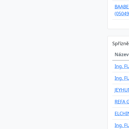
BAABEK
(05049
Spřízn
Název
Ing. F
Ing. F
JEYHU
REFA G
ELCH
Ing. F