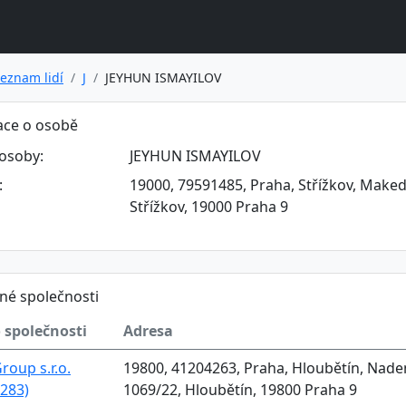
eznam lidí
J
JEYHUN ISMAYILOV
ace o osobě
osoby:
JEYHUN ISMAYILOV
:
19000, 79591485, Praha, Střížkov, Make
Střížkov, 19000 Praha 9
né společnosti
 společnosti
Adresa
roup s.r.o.
19800, 41204263, Praha, Hloubětín, Nade
283)
1069/22, Hloubětín, 19800 Praha 9