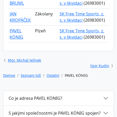
BRUML
s. v likvidaci
(26983001)
JAN
Zákolany
SK Free Time Sports, z.
KROPÁČEK
s. v likvidaci
(26983001)
PAVEL
Plzeň
SK Free Time Sports, z.
KÖNIG
s. v likvidaci
(26983001)
Mgr. Michal Jelínek
Igor Kudin
Domov
Seznam lidí
Ostatní
PAVEL KÖNIG
Co je adresa PAVEL KÖNIG?
S jakými společnostmi je PAVEL KÖNIG spojen?