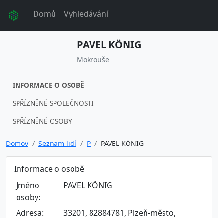
Domů
Vyhledávání
PAVEL KÖNIG
Mokrouše
INFORMACE O OSOBĚ
SPŘÍZNĚNÉ SPOLEČNOSTI
SPŘÍZNĚNÉ OSOBY
Domov
Seznam lidí
P
PAVEL KÖNIG
Informace o osobě
Jméno
PAVEL KÖNIG
osoby:
Adresa:
33201, 82884781, Plzeň-město,