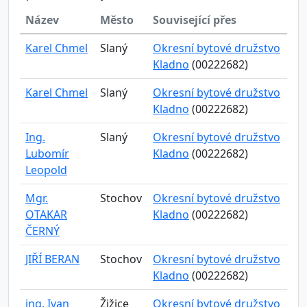
Název
Město
Související přes
Karel Chmel
Slaný
Okresní bytové družstvo
Kladno
(00222682)
Karel Chmel
Slaný
Okresní bytové družstvo
Kladno
(00222682)
Ing.
Slaný
Okresní bytové družstvo
Lubomír
Kladno
(00222682)
Leopold
Mgr.
Stochov
Okresní bytové družstvo
OTAKAR
Kladno
(00222682)
ČERNÝ
JIŘÍ BERAN
Stochov
Okresní bytové družstvo
Kladno
(00222682)
ing. Ivan
Žižice
Okresní bytové družstvo