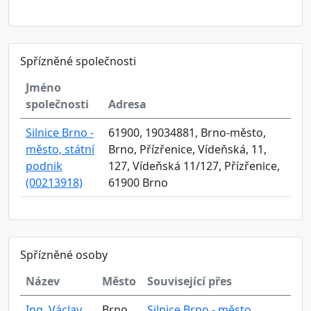
Spřízněné společnosti
Jméno
společnosti
Adresa
Silnice Brno -
61900, 19034881, Brno-město,
město, státní
Brno, Přízřenice, Vídeňská, 11,
podnik
127, Vídeňská 11/127, Přízřenice,
(00213918)
61900 Brno
Spřízněné osoby
Název
Město
Související přes
Ing. Václav
Brno
Silnice Brno - město,