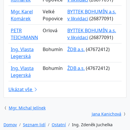
Mgr. Karel
Velké
BYTTEK BOHUMÍN a.s.
Komárek
Popovice
v likvidaci
(26877091)
PETR
Orlová
BYTTEK BOHUMÍN a.s.
TEICHMANN
v likvidaci
(26877091)
Ing. Vlasta
Bohumín
ŽDB a.s.
(47672412)
Legerská
Ing. Vlasta
Bohumín
ŽDB a.s.
(47672412)
Legerská
Ukázat vše
Mgr. Michal Jelínek
Jana Kanichová
Domov
Seznam lidí
Ostatní
Ing. Zdeněk Juchelka