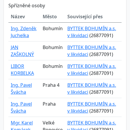
Spřízněné osoby
Název
Město
Související přes
Ing. Zdeněk
Bohumín
BYTTEK BOHUMÍN a.s.
Juchelka
v likvidaci
(26877091)
JAN
Bohumín
BYTTEK BOHUMÍN a.s.
ZAŠKOLNÝ
v likvidaci
(26877091)
LIBOR
Bohumín
BYTTEK BOHUMÍN a.s.
KORBELKA
v likvidaci
(26877091)
Ing. Pavel
Praha 4
BYTTEK BOHUMÍN a.s.
Švácha
v likvidaci
(26877091)
Ing. Pavel
Praha
BYTTEK BOHUMÍN a.s.
Švácha
v likvidaci
(26877091)
Mgr. Karel
Velké
BYTTEK BOHUMÍN a.s.
Komárek
Popovice
v likvidaci
(26877091)