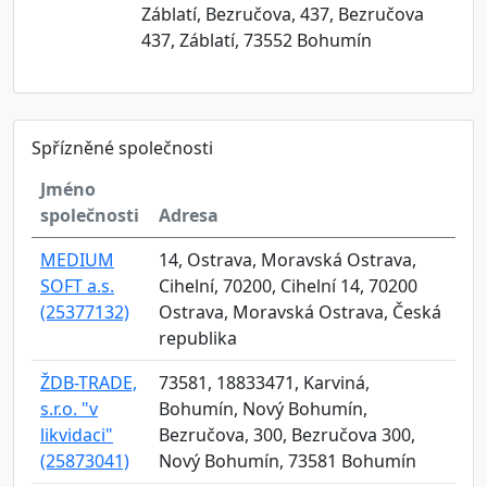
Záblatí, Bezručova, 437, Bezručova
437, Záblatí, 73552 Bohumín
Spřízněné společnosti
Jméno
společnosti
Adresa
MEDIUM
14, Ostrava, Moravská Ostrava,
SOFT a.s.
Cihelní, 70200, Cihelní 14, 70200
(25377132)
Ostrava, Moravská Ostrava, Česká
republika
ŽDB-TRADE,
73581, 18833471, Karviná,
s.r.o. "v
Bohumín, Nový Bohumín,
likvidaci"
Bezručova, 300, Bezručova 300,
(25873041)
Nový Bohumín, 73581 Bohumín