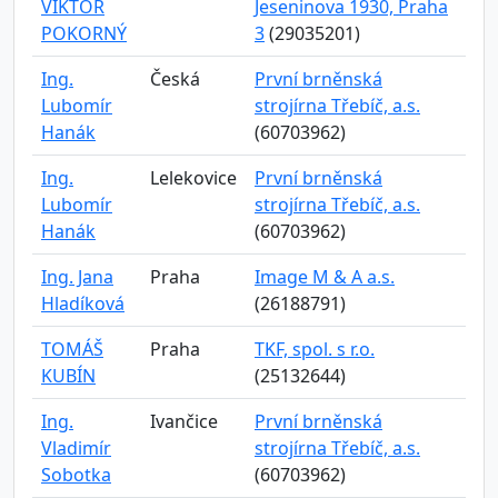
VIKTOR
Jeseninova 1930, Praha
POKORNÝ
3
(29035201)
Ing.
Česká
První brněnská
Lubomír
strojírna Třebíč, a.s.
Hanák
(60703962)
Ing.
Lelekovice
První brněnská
Lubomír
strojírna Třebíč, a.s.
Hanák
(60703962)
Ing. Jana
Praha
Image M & A a.s.
Hladíková
(26188791)
TOMÁŠ
Praha
TKF, spol. s r.o.
KUBÍN
(25132644)
Ing.
Ivančice
První brněnská
Vladimír
strojírna Třebíč, a.s.
Sobotka
(60703962)