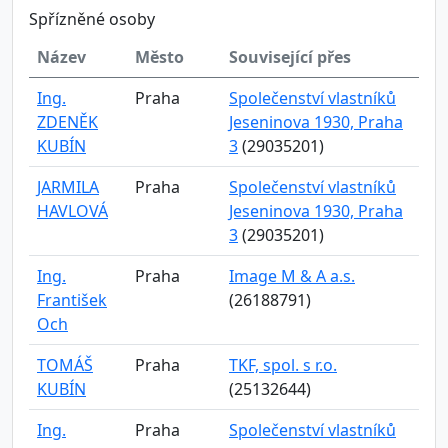
Spřízněné osoby
Název
Město
Související přes
Ing.
Praha
Společenství vlastníků
ZDENĚK
Jeseninova 1930, Praha
KUBÍN
3
(29035201)
JARMILA
Praha
Společenství vlastníků
HAVLOVÁ
Jeseninova 1930, Praha
3
(29035201)
Ing.
Praha
Image M & A a.s.
František
(26188791)
Och
TOMÁŠ
Praha
TKF, spol. s r.o.
KUBÍN
(25132644)
Ing.
Praha
Společenství vlastníků