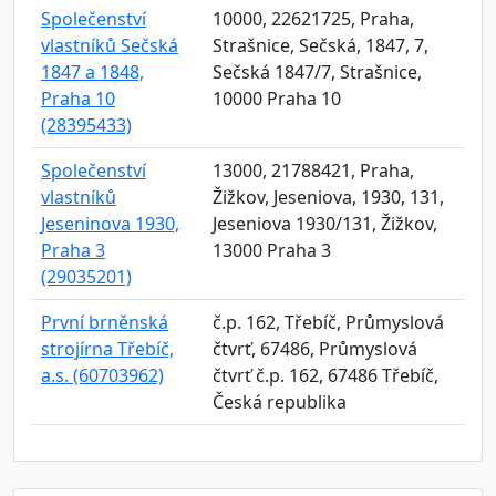
Společenství
10000, 22621725, Praha,
vlastníků Sečská
Strašnice, Sečská, 1847, 7,
1847 a 1848,
Sečská 1847/7, Strašnice,
Praha 10
10000 Praha 10
(28395433)
Společenství
13000, 21788421, Praha,
vlastníků
Žižkov, Jeseniova, 1930, 131,
Jeseninova 1930,
Jeseniova 1930/131, Žižkov,
Praha 3
13000 Praha 3
(29035201)
První brněnská
č.p. 162, Třebíč, Průmyslová
strojírna Třebíč,
čtvrť, 67486, Průmyslová
a.s. (60703962)
čtvrť č.p. 162, 67486 Třebíč,
Česká republika