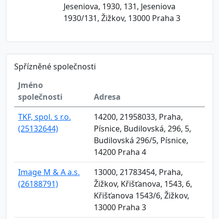
Jeseniova, 1930, 131, Jeseniova
1930/131, Žižkov, 13000 Praha 3
Spřízněné společnosti
Jméno
společnosti
Adresa
TKF, spol. s r.o.
14200, 21958033, Praha,
(25132644)
Písnice, Budilovská, 296, 5,
Budilovská 296/5, Písnice,
14200 Praha 4
Image M & A a.s.
13000, 21783454, Praha,
(26188791)
Žižkov, Křišťanova, 1543, 6,
Křišťanova 1543/6, Žižkov,
13000 Praha 3